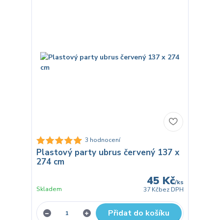
3 hodnocení
Plastový party ubrus červený 137 x
274 cm
45 Kč
/
ks
Skladem
37 Kč
bez DPH
Přidat do košíku