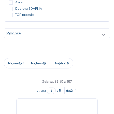
Akce
Doprava ZDARMA
TOP produkt
Výrobce
Nejnovější
Nejlevnější
Nejdražší
Zobrazuji 1-60 z 257
strana
z 5
další