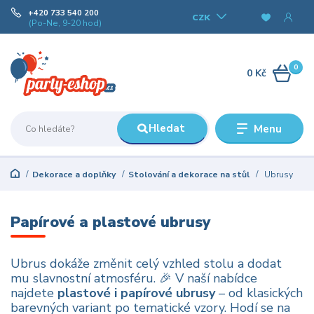
+420 733 540 200
CZK
(Po-Ne, 9-20 hod)
0
0 Kč
Hledat
Menu
Dekorace a doplňky
Stolování a dekorace na stůl
Ubrusy
Papírové a plastové ubrusy
Ubrus dokáže změnit celý vzhled stolu a dodat
mu slavnostní atmosféru. 🎉 V naší nabídce
najdete
plastové i papírové ubrusy
– od klasických
barevných variant po tematické vzory. Hodí se na