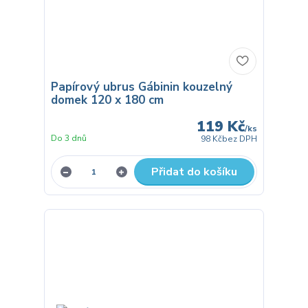
Papírový ubrus Gábinin kouzelný
domek 120 x 180 cm
119 Kč
/
ks
Do 3 dnů
98 Kč
bez DPH
Přidat do košíku