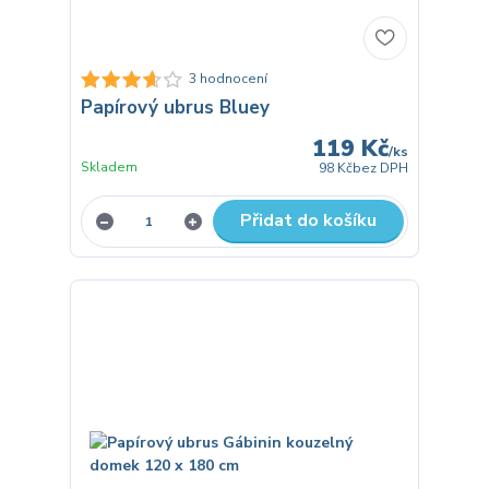
3 hodnocení
Papírový ubrus Bluey
119 Kč
/
ks
Skladem
98 Kč
bez DPH
Přidat do košíku