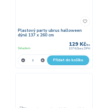
Plastový party ubrus halloween
dýně 137 x 260 cm
129 Kč
/
ks
Skladem
107 Kč
bez DPH
Přidat do košíku