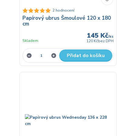
2 hodnocení
Papírový ubrus Šmoulové 120 x 180
cm
145 Kč
/
ks
Skladem
120 Kč
bez DPH
Přidat do košíku