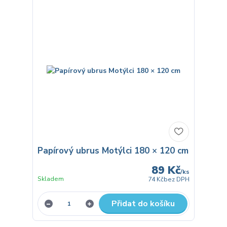
Papírový ubrus Motýlci 180 × 120 cm
89 Kč
/
ks
Skladem
74 Kč
bez DPH
Přidat do košíku