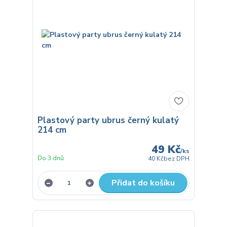
Plastový party ubrus černý kulatý
214 cm
49 Kč
/
ks
Do 3 dnů
40 Kč
bez DPH
Přidat do košíku