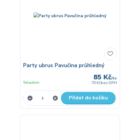
Party ubrus Pavučina průhledný
85 Kč
/
ks
Skladem
70 Kč
bez DPH
Přidat do košíku