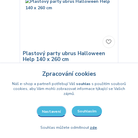
Plastový party ubrus Halloween
Help 140 x 260 cm
127 Kč
Zpracování cookies
/
ks
Skladem
105 Kč
bez DPH
Náš e-shop a partneři potřebují Váš
souhlas
s použitím souborů
cookies, aby Vám mohli zobrazovat informace týkající se Vašich
Přidat do košíku
zájmů.
Souhlasím
Nastavení
Souhlas můžete odmítnout
zde
.