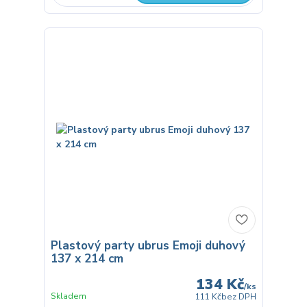
Plastový party ubrus Emoji duhový
137 x 214 cm
134 Kč
/
ks
Skladem
111 Kč
bez DPH