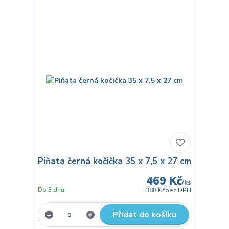
Piňata černá kočička 35 x 7,5 x 27 cm
469 Kč
/
ks
Do 3 dnů
388 Kč
bez DPH
Přidat do košíku