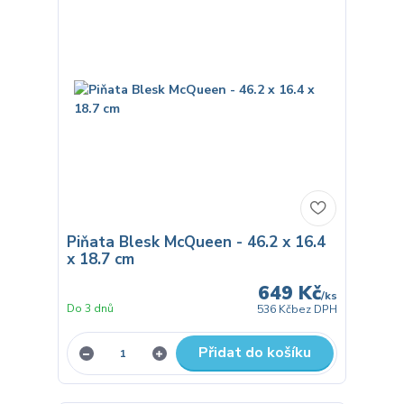
Piňata Blesk McQueen - 46.2 x 16.4
x 18.7 cm
649 Kč
/
ks
Do 3 dnů
536 Kč
bez DPH
Přidat do košíku