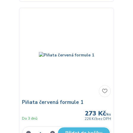
Piňata červená formule 1
273 Kč
/
ks
Do 3 dnů
226 Kč
bez DPH