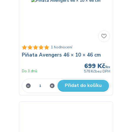
1 hodnocení
Piňata Avengers 46 × 10 × 46 cm
699 Kč
/
ks
Do 3 dnů
578 Kč
bez DPH
Přidat do košíku