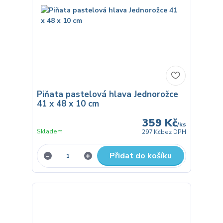
Piňata pastelová hlava Jednorožce
41 x 48 x 10 cm
359 Kč
/
ks
Skladem
297 Kč
bez DPH
Přidat do košíku