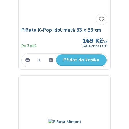
Piňata K-Pop Idol malá 33 x 33 cm
169 Kč
/
ks
Do 3 dnů
140 Kč
bez DPH
Přidat do košíku