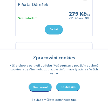
Piňata Dáreček
279 Kč
/
ks
Není skladem
231 Kč
bez DPH
Detail
Zpracování cookies
Náš e-shop a partneři potřebují Váš
souhlas
s použitím souborů
cookies, aby Vám mohli zobrazovat informace týkající se Vašich
zájmů.
Souhlasím
Nastavení
Souhlas můžete odmítnout
zde
.