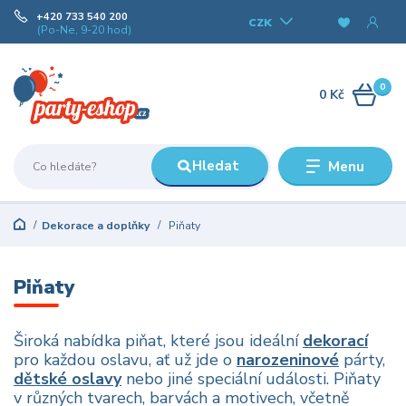
+420 733 540 200
CZK
(Po-Ne, 9-20 hod)
0
0 Kč
Hledat
Menu
Dekorace a doplňky
Piňaty
Piňaty
Široká nabídka piňat, které jsou ideální
dekorací
pro každou oslavu, ať už jde o
narozeninové
párty,
dětské oslavy
nebo jiné speciální události. Piňaty
v různých tvarech, barvách a motivech, včetně