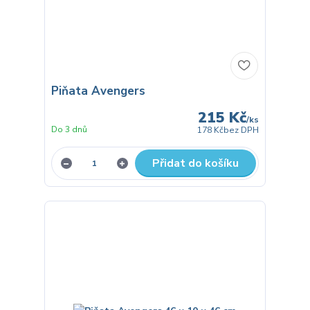
Piňata Avengers
215 Kč
/
ks
Do 3 dnů
178 Kč
bez DPH
Přidat do košíku