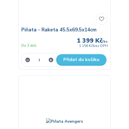
Piňata - Raketa 45.5x69.5x14cm
1 399 Kč
/
ks
Do 3 dnů
1 156 Kč
bez DPH
Přidat do košíku