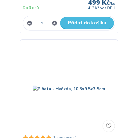
499 Kč
/
ks
Do 3 dnů
412 Kč
bez DPH
Přidat do košíku
1 hodnocení