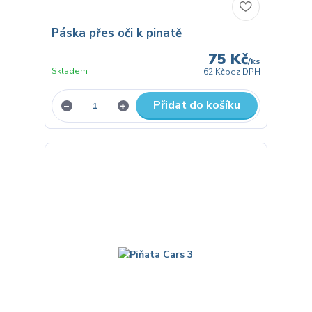
Páska přes oči k pinatě
75 Kč
/
ks
Skladem
62 Kč
bez DPH
Přidat do košíku