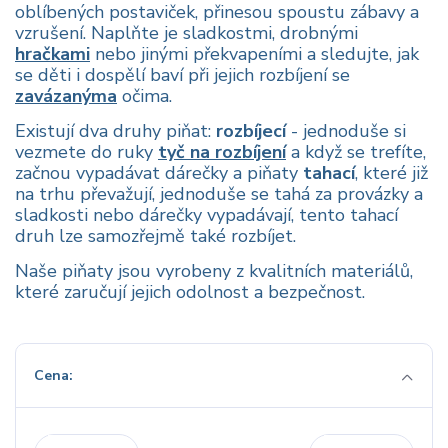
oblíbených postaviček, přinesou spoustu zábavy a
vzrušení. Naplňte je sladkostmi, drobnými
hračkami
nebo jinými překvapeními a sledujte, jak
se děti i dospělí baví při jejich rozbíjení se
zavázanýma
očima.
Existují dva druhy piňat:
rozbíjecí
- jednoduše si
vezmete do ruky
tyč na rozbíjení
a když se trefíte,
začnou vypadávat dárečky a piňaty
tahací
, které již
na trhu převažují, jednoduše se tahá za provázky a
sladkosti nebo dárečky vypadávají, tento tahací
druh lze samozřejmě také rozbíjet.
Naše piňaty jsou vyrobeny z kvalitních materiálů,
které zaručují jejich odolnost a bezpečnost.
Cena: