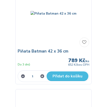
Piňata Batman 42 x 36 cm
789 Kč
/
ks
Do 3 dnů
652 Kč
bez DPH
Přidat do košíku