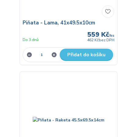
Piňata - Lama, 41x49.5x10cm
559 Kč
/
ks
Do 3 dnů
462 Kč
bez DPH
Přidat do košíku