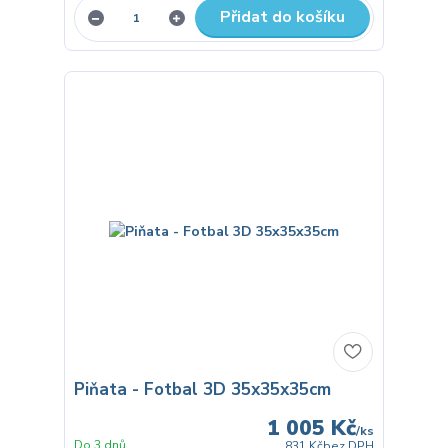
Přidat do košíku
Piňata - Fotbal 3D 35x35x35cm
1 005 Kč
/
ks
Do 3 dnů
831 Kč
bez DPH