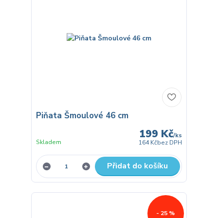
Piňata Šmoulové 46 cm
199 Kč
/
ks
Skladem
164 Kč
bez DPH
Přidat do košíku
- 25 %