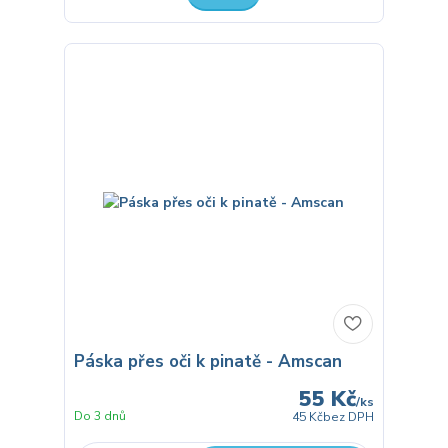
Páska přes oči k pinatě - Amscan
55 Kč
/
ks
Do 3 dnů
45 Kč
bez DPH