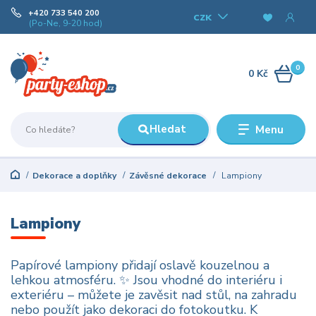
+420 733 540 200
CZK
(Po-Ne, 9-20 hod)
0
0 Kč
Hledat
Menu
Dekorace a doplňky
Závěsné dekorace
Lampiony
Lampiony
Papírové lampiony přidají oslavě kouzelnou a
lehkou atmosféru. ✨ Jsou vhodné do interiéru i
exteriéru – můžete je zavěsit nad stůl, na zahradu
nebo použít jako dekoraci do fotokoutku. K