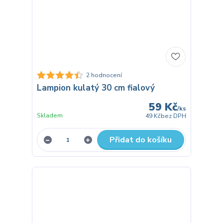
2 hodnocení
Lampion kulatý 30 cm fialový
59 Kč
/
ks
Skladem
49 Kč
bez DPH
Přidat do košíku