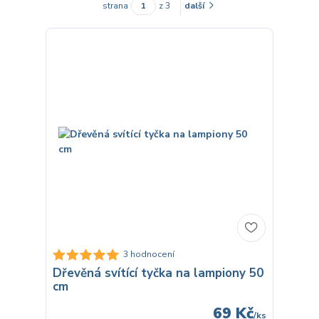
strana
z 3
další
3 hodnocení
Dřevěná svítící tyčka na lampiony 50
cm
69 Kč
/
ks