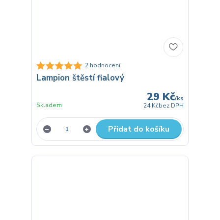
2 hodnocení
Lampion štěstí fialový
29 Kč
/
ks
Skladem
24 Kč
bez DPH
Přidat do košíku