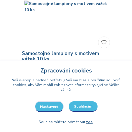
Samostojné lampiony s motivem
vážek 10 ks
69 Kč
Zpracování cookies
/
balení
Skladem
57 Kč
bez DPH
Náš e-shop a partneři potřebují Váš
souhlas
s použitím souborů
cookies, aby Vám mohli zobrazovat informace týkající se Vašich
Přidat do košíku
zájmů.
Souhlasím
Nastavení
Souhlas můžete odmítnout
zde
.