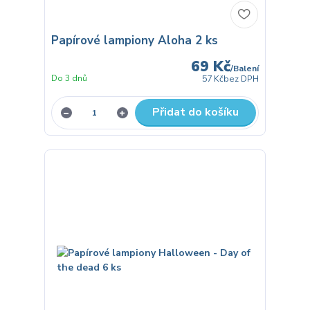
Papírové lampiony Aloha 2 ks
69 Kč
/
Balení
Do 3 dnů
57 Kč
bez DPH
Přidat do košíku