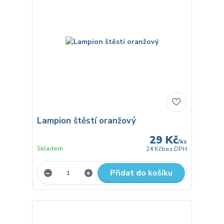
Lampion štěstí oranžový
29 Kč
/
ks
Skladem
24 Kč
bez DPH
Přidat do košíku