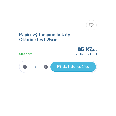
Papírový lampion kulatý
Oktoberfest 25cm
85 Kč
/
ks
Skladem
70 Kč
bez DPH
Přidat do košíku