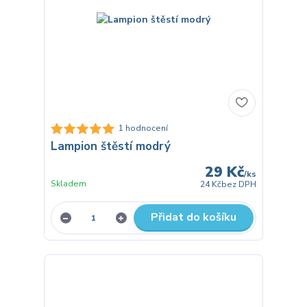
1 hodnocení
Lampion štěstí modrý
29 Kč
/
ks
Skladem
24 Kč
bez DPH
Přidat do košíku