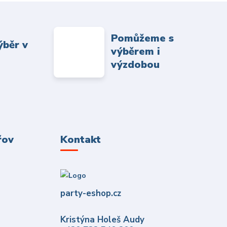
Pomůžeme s
ýběr v
výběrem i
výzdobou
řov
Kontakt
party-eshop.cz
Kristýna Holeš Audy