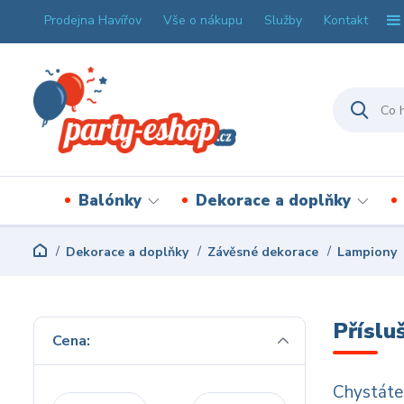
Prodejna Havířov
Vše o nákupu
Služby
Kontakt
Balónky
Dekorace a doplňky
Dekorace a doplňky
Závěsné dekorace
Lampiony
Příslu
Cena:
Chystáte 