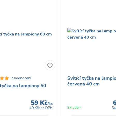
Svítící tyčka na lampi
2 hodnocení
červená 40 cm
í tyčka na lampiony 60
59 Kč
/
ks
Skladem
49 Kč
bez DPH
54