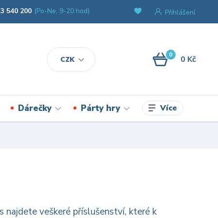
3 540 200
(Po-Ne, 9-20 hod)
Přihlášení
0
0 Kč
CZK
Více
Dárečky
Párty hry
najdete veškeré příslušenství, které k