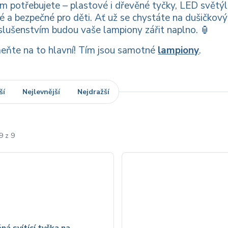
 potřebujete – plastové i dřevěné tyčky, LED světýlk
é a bezpečné pro děti. Ať už se chystáte na dušičkový 
slušenstvím budou vaše lampiony zářit naplno. 🏮
ňte na to hlavní! Tím jsou samotné
lampiony
.
ší
Nejlevnější
Nejdražší
9 z 9