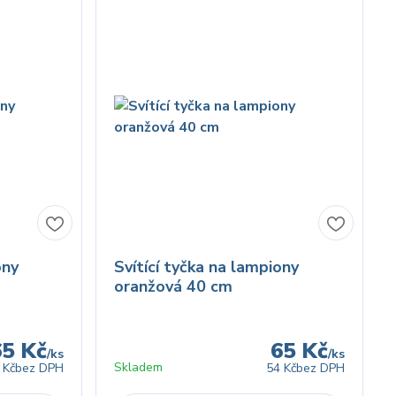
ony
Svítící tyčka na lampiony
oranžová 40 cm
65 Kč
65 Kč
/
ks
/
ks
Skladem
 Kč
bez DPH
54 Kč
bez DPH