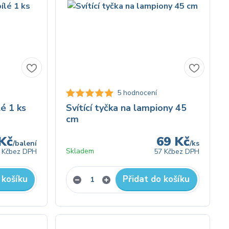
5 hodnocení
é 1 ks
Svítící tyčka na lampiony 45
cm
Kč
69 Kč
/
balení
/
ks
Skladem
 Kč
bez DPH
57 Kč
bez DPH
 košíku
Přidat do košíku