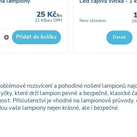
na lampiony
Led čajová svíčka - 1 k
25 Kč
/
ks
21 Kč
bez DPH
Není skladem
16
Přidat do košíku
Detail
oblémové rozsvícení a pohodlné nošení lampionů najd
yčky, které drží lampion pevně a bezpečně, klasické ča
ost. Příslušenství je vhodné na lampionové průvody, d
u vaše lampiony nejen krásné, ale i bezpečné.