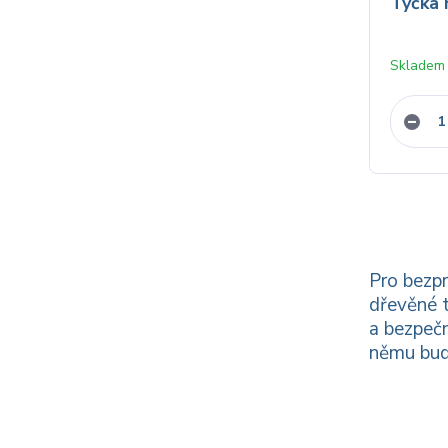
Tyčka 
Skladem
Pro bezpr
dřevěné t
a bezpečn
němu budo