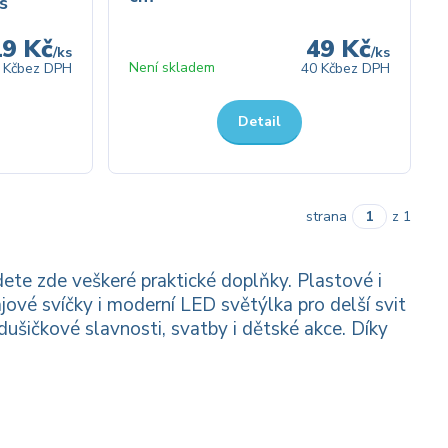
s
19 Kč
49 Kč
/
ks
/
ks
Není skladem
 Kč
bez DPH
40 Kč
bez DPH
Detail
strana
z 1
ete zde veškeré praktické doplňky. Plastové i
jové svíčky i moderní LED světýlka pro delší svit
ušičkové slavnosti, svatby i dětské akce. Díky