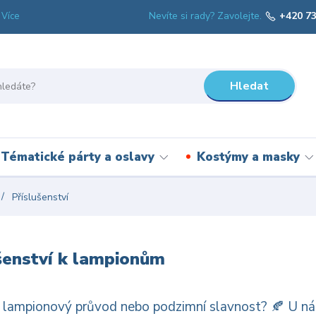
Nevíte si rady? Zavolejte.
+420 73
Více
Hledat
Tématické párty a oslavy
Kostýmy a masky
Příslušenství
šenství k lampionům
lampionový průvod nebo podzimní slavnost? 🍂 U nás 