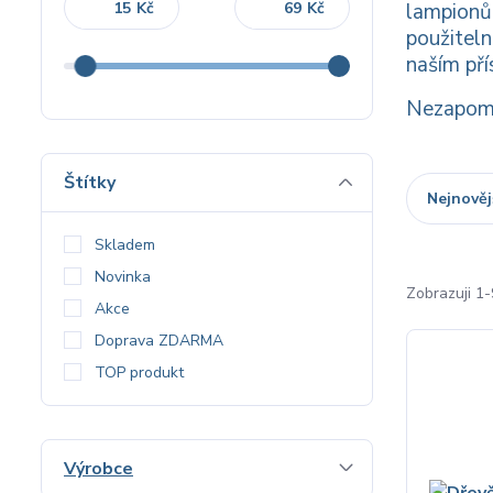
Kč
Kč
lampionům
použiteln
naším pří
Nezapome
Štítky
Nejnověj
Skladem
Novinka
Zobrazuji 1-
Akce
Doprava ZDARMA
TOP produkt
Výrobce