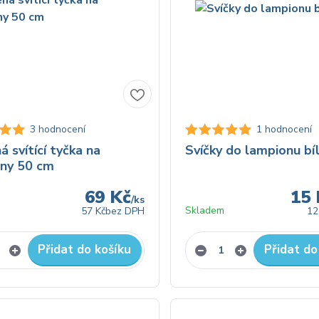
3 hodnocení
1 hodnocení
á svítící tyčka na
Svíčky do lampionu bíl
ny 50 cm
69 Kč
15 
/
ks
Skladem
57 Kč
bez DPH
12
Přidat do košíku
Přidat do