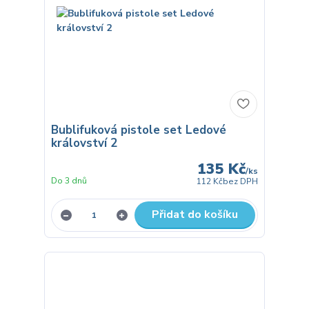
Bublifuková pistole set Ledové
království 2
135 Kč
/
ks
Do 3 dnů
112 Kč
bez DPH
Přidat do košíku