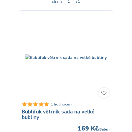
strana
z 1
1 hodnocení
Bublifuk větrník sada na velké
bubliny
169 Kč
/
Balení