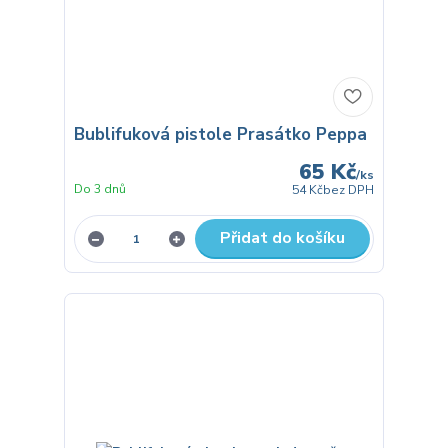
Bublifuková pistole Prasátko Peppa
65 Kč
/
ks
Do 3 dnů
54 Kč
bez DPH
Přidat do košíku