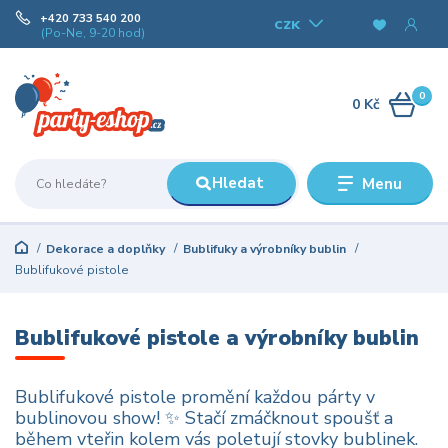
+420 733 540 200
CZK
(Po-Ne, 9-20 hod)
0
0 Kč
Hledat
Menu
Dekorace a doplňky
Bublifuky a výrobníky bublin
Bublifukové pistole
Bublifukové pistole a výrobníky bublin
Bublifukové pistole promění každou párty v
bublinovou show! ✨ Stačí zmáčknout spoušť a
během vteřin kolem vás poletují stovky bublinek.