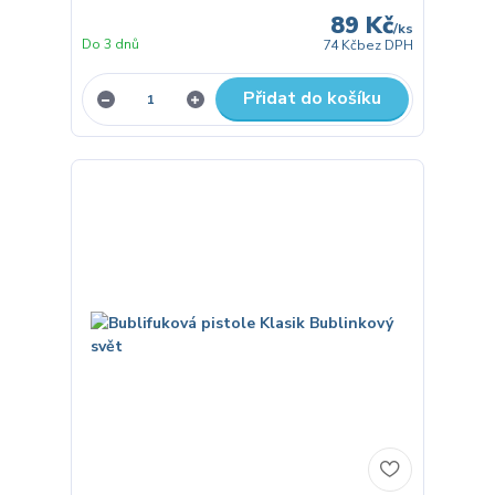
89 Kč
/
ks
Do 3 dnů
74 Kč
bez DPH
Přidat do košíku