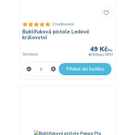
1 hodnocení
Bublifuková pistole Ledové
království
49 Kč
/
ks
Skladem
40 Kč
bez DPH
Přidat do košíku