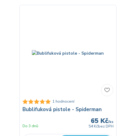
1 hodnocení
Bublifuková pistole - Spiderman
65 Kč
/
ks
Do 3 dnů
54 Kč
bez DPH