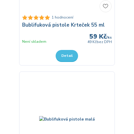
1 hodnocení
Bublifuková pistole Krteček 55 ml
59 Kč
/
ks
Není skladem
49 Kč
bez DPH
Detail