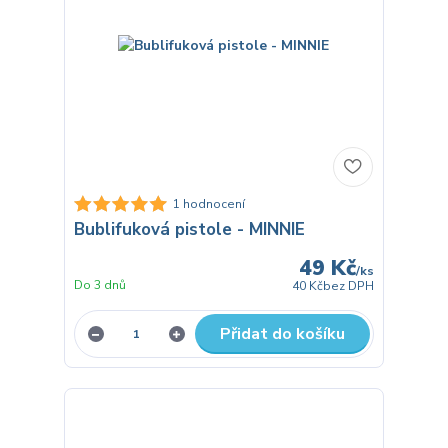
1 hodnocení
Bublifuková pistole - MINNIE
49 Kč
/
ks
Do 3 dnů
40 Kč
bez DPH
Přidat do košíku