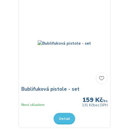
Bublifuková pistole - set
159 Kč
/
ks
Není skladem
131 Kč
bez DPH
Detail