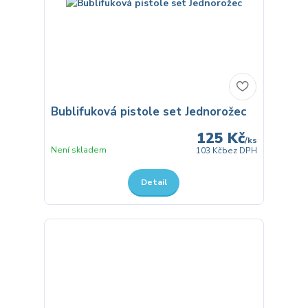
Bublifuková pistole set Jednorožec
125 Kč
/
ks
Není skladem
103 Kč
bez DPH
Detail