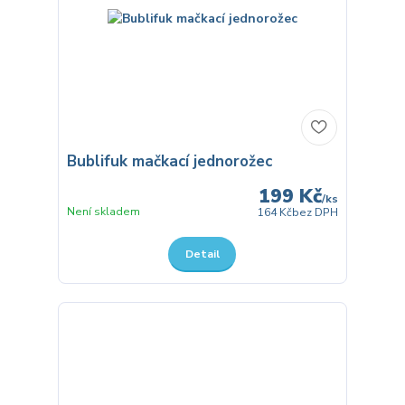
Bublifuk mačkací jednorožec
199 Kč
/
ks
Není skladem
164 Kč
bez DPH
Detail