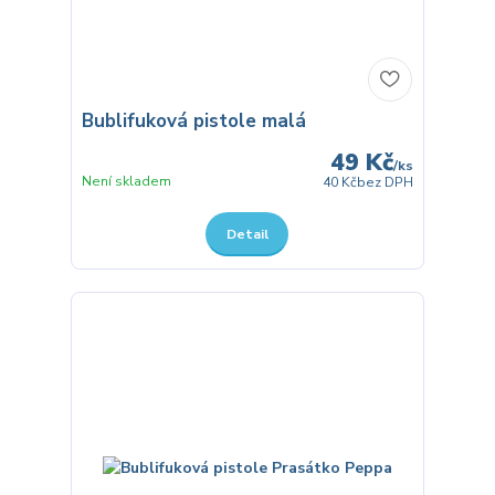
Bublifuková pistole malá
49 Kč
/
ks
Není skladem
40 Kč
bez DPH
Detail