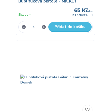
Bublifuková pistole - MICKEY
65 Kč
/
ks
Skladem
54 Kč
bez DPH
Přidat do košíku