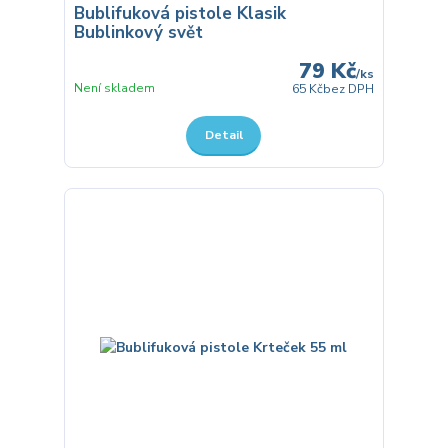
Bublifuková pistole Klasik
Bublinkový svět
79 Kč
/
ks
Není skladem
65 Kč
bez DPH
Detail