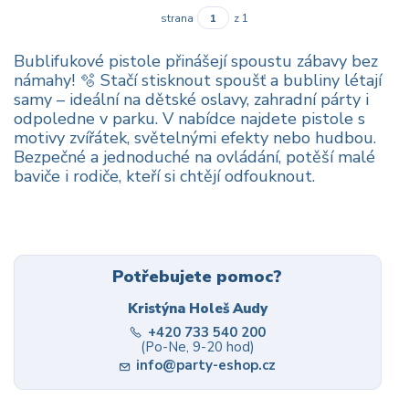
strana
z 1
Bublifukové pistole přinášejí spoustu zábavy bez
námahy! 🫧 Stačí stisknout spoušť a bubliny létají
samy – ideální na dětské oslavy, zahradní párty i
odpoledne v parku. V nabídce najdete pistole s
motivy zvířátek, světelnými efekty nebo hudbou.
Bezpečné a jednoduché na ovládání, potěší malé
baviče i rodiče, kteří si chtějí odfouknout.
Potřebujete pomoc?
Kristýna Holeš Audy
+420 733 540 200
(Po-Ne, 9-20 hod)
info@party-eshop.cz