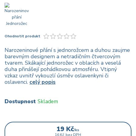
Ohodnotit produkt
Narozeninové přání s jednorožcem a duhou zaujme
barevným designem a netradičním čtvercovým
tvarem. Skákající jednorožec v oblacích a veselá
duha přinášejí pohádkovou atmosféru. Vtipný
vzkaz uvnitř vykouzlí úsměv oslavenkyni či
oslavenci.
celý popis
Dostupnost
Skladem
19 Kč
/
ks
16 Kč
bez DPH