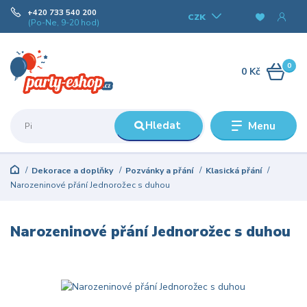
+420 733 540 200
CZK
(Po-Ne, 9-20 hod)
0
0 Kč
Hledat
Menu
Dekorace a doplňky
Pozvánky a přání
Klasická přání
Narozeninové přání Jednorožec s duhou
Narozeninové přání Jednorožec s duhou