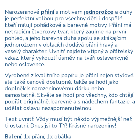
Narozeninové
přání
s motivem
jednorožce
a duhy
je perfektní volbou pro všechny děti i dospělé,
kteří milují pohádkové a barevné motivy. Přání má
netradiční čtvercový tvar, který zaujme na první
pohled, a jeho barevná duha spolu se skákajícím
jednorožcem v oblacích dodává přání hravý a
veselý charakter. Uvnitř najdete vtipný a přátelský
vzkaz, který vykouzlí úsměv na tváři oslavenkyně
nebo oslavence.
Vyrobené z kvalitního papíru je přání nejen stylové,
ale také cenově dostupné, takže se hodí jako
doplněk k narozeninovému dárku nebo
samostatně. Skvěle se hodí pro všechny, kdo chtějí
popřát originálně, barevně a s nádechem fantazie, a
udělat oslavu nezapomenutelnou.
Text uvnitř: Vždy musí být někdo výjimečnější než
ti ostatní. Dnes jsi to TY! Krásné narozeniny!
Balení
: 1x přání, 1x obálka