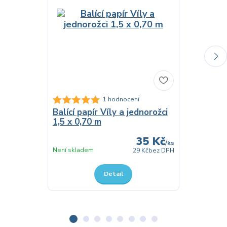
Dárková t
1 hodnocení
Jednorožci
Balící papír Víly a jednorožci
1,5 x 0,70 m
35 Kč
/
ks
Skladem
Není skladem
29 Kč
bez DPH
Detail