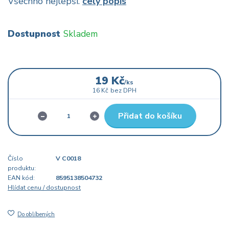
Všechno nejlepší.
celý popis
Dostupnost
Skladem
19 Kč
/
ks
16 Kč
bez DPH
Přidat do košíku
Číslo
V C0018
produktu:
EAN kód:
8595138504732
Hlídat cenu / dostupnost
Do oblíbených