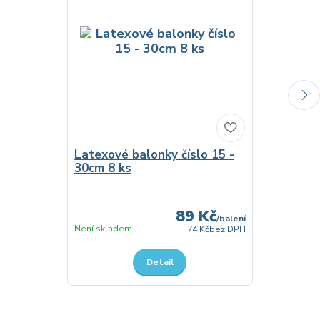
Latexové balonky číslo 15 -
30cm 8 ks
Narozenin
Up balónk
89 Kč
/
balení
Skladem
Není skladem
74 Kč
bez DPH
Detail