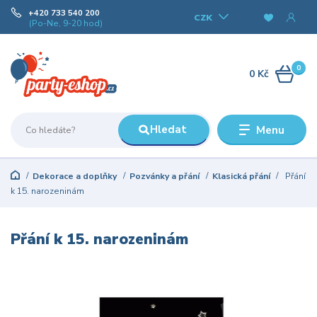
+420 733 540 200
CZK
(Po-Ne, 9-20 hod)
0
0 Kč
Hledat
Menu
Dekorace a doplňky
Pozvánky a přání
Klasická přání
Přání
k 15. narozeninám
Přání k 15. narozeninám