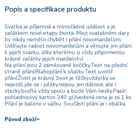
Popis a specifikace produktu
Svatba je příjemná a mimořádná událost a je
začátkem nové etapy života. Mezi svatebními dary
by nikdy nemělo chybět i přání novomanželům.
Udělejte radost novomanželům a věnujte jim přání
k jejich svazku, díky kterému si vždy připomenou
krásné začátky jejich manželství.
Na přání jsou 2 zamilované kočičky.Text na přední
straně přání:Blahopřání k sňatkuText uvnitř
přání:Život je krásný, život je těžký,vždycky se
nejezdí, jde se i pěšky,nejsou jen dálnice, ale i
stezky,buďte vždy spolu a bude Vám hezky.Papír:
pohlednicový karton 240 gUvedená cena je za 1 ks.
Přání je baleno v sáčku. Součástí přání je i obálka.
Původ zboží