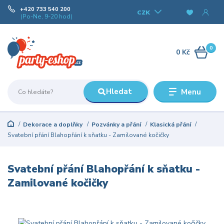
+420 733 540 200
CZK
(Po-Ne, 9-20 hod)
0
0 Kč
Hledat
Menu
Dekorace a doplňky
Pozvánky a přání
Klasická přání
Svatební přání Blahopřání k sňatku - Zamilované kočičky
Svatební přání Blahopřání k sňatku -
Zamilované kočičky