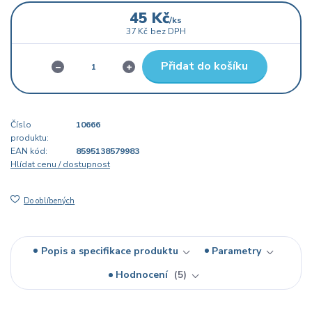
45 Kč
/
ks
37 Kč
bez DPH
Přidat do košíku
Číslo
10666
produktu:
EAN kód:
8595138579983
Hlídat cenu / dostupnost
Do oblíbených
Popis a specifikace produktu
Parametry
Hodnocení
5