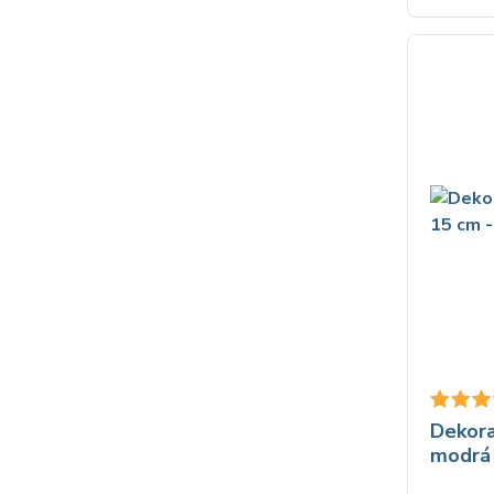
Dekora
modrá 