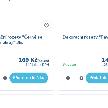
ční rozety "Černé se
Dekorační rozety "Pav
 okraji" 3ks
169 Kč
1
/
balení
Skladem
140 Kč
bez DPH
123
Přidat do košíku
Přidat do