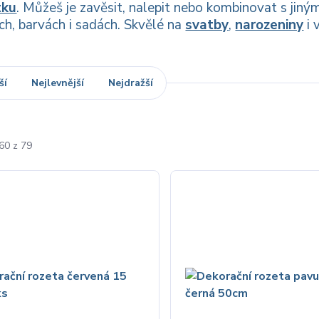
tku
. Můžeš je zavěsit, nalepit nebo kombinovat s jiný
ch, barvách i sadách. Skvělé na
svatby
,
narozeniny
i 
ší
Nejlevnější
Nejdražší
60 z 79