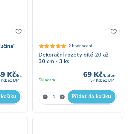
učina"
2 hodnocení
Dekorační rozety bílé 20 až
30 cm - 3 ks
49 Kč
69 Kč
/
ks
/
balení
Skladem
 Kč
bez DPH
57 Kč
bez DPH
 košíku
Přidat do košíku