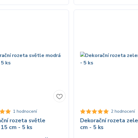
1 hodnocení
2 hodnocení
ční rozeta světle
Dekorační rozeta zel
15 cm - 5 ks
cm - 5 ks