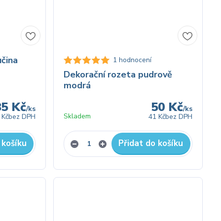
učina
1 hodnocení
Dekorační rozeta pudrově
modrá
85 Kč
50 Kč
/
ks
/
ks
Skladem
 Kč
bez DPH
41 Kč
bez DPH
 košíku
Přidat do košíku