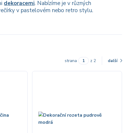
mi
dekoracemi
. Nabízíme je v různých
večírky v pastelovém nebo retro stylu.
strana
z 2
další