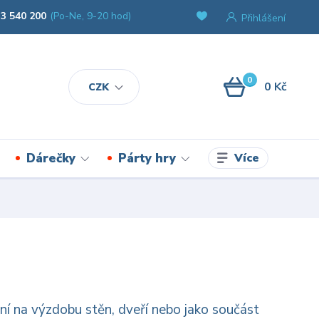
3 540 200
(Po-Ne, 9-20 hod)
Přihlášení
0
0 Kč
CZK
Více
Dárečky
Párty hry
lní na výzdobu stěn, dveří nebo jako součást