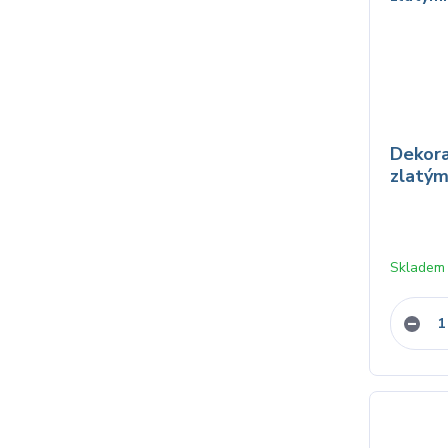
Dekora
zlatými
Skladem