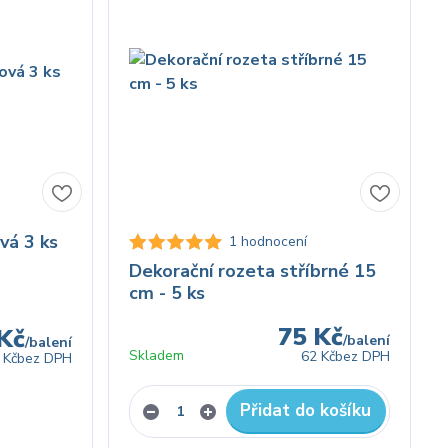
vá 3 ks
1 hodnocení
Dekorační rozeta stříbrné 15
cm - 5 ks
75 Kč
Kč
/
balení
/
balení
Skladem
62 Kč
bez DPH
 Kč
bez DPH
Přidat do košíku