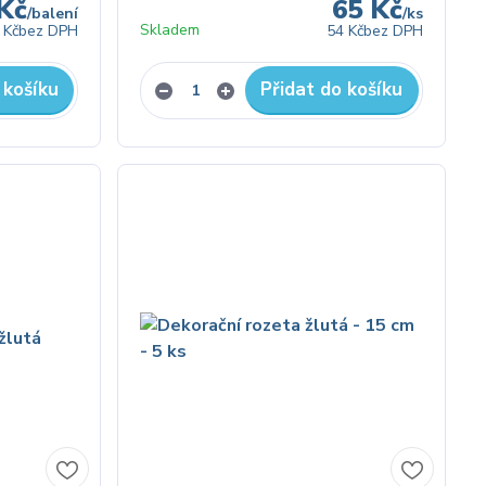
Kč
65 Kč
/
balení
/
ks
Skladem
 Kč
bez DPH
54 Kč
bez DPH
 košíku
Přidat do košíku