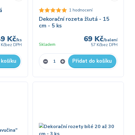
á
1 hodnocení
Dekorační rozeta žlutá - 15
cm - 5 ks
49 Kč
69 Kč
/
ks
/
balení
Skladem
 Kč
bez DPH
57 Kč
bez DPH
 košíku
Přidat do košíku