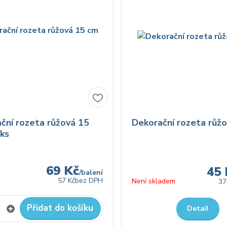
ční rozeta růžová 15
Dekorační rozeta růžo
 ks
69 Kč
45 
/
balení
57 Kč
bez DPH
Není skladem
37
Přidat do košíku
Detail