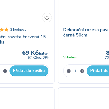
Dekorační rozeta pav
2 hodnocení
černá 50cm
ční rozeta červená 15
 ks
69 Kč
/
balení
Skladem
57 Kč
bez DPH
70
Přidat do košíku
Přidat do