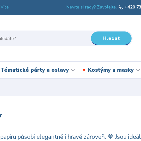
Nevíte si rady? Zavolejte.
+420 73
Více
Hledat
Tématické párty a oslavy
Kostýmy a masky
y
papíru působí elegantně i hravě zároveň. 🧡 Jsou ideá