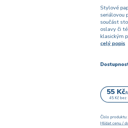
Stylové pap
seriálovou 
součást sto
oslavy či t
klasickým p
celý popis
Dostupnos
55 Kč
/
45 Kč
bez
Číslo produktu:
Hlídat cenu / 