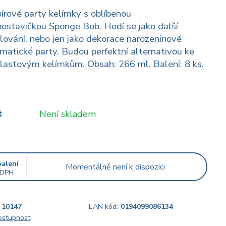
írové party kelímky s oblíbenou
postavičkou Sponge Bob. Hodí se jako další
lování, nebo jen jako dekorace narozeninové
ématické party. Budou perfektní alternativou ke
lastovým kelímkům. Obsah: 266 ml. Balení: 8 ks.
t
Není skladem
balení
Momentálně není k dispozici
 DPH
10147
EAN kód:
0194099086134
dostupnost