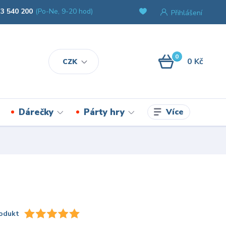
3 540 200
(Po-Ne, 9-20 hod)
Přihlášení
0
0 Kč
CZK
Více
Dárečky
Párty hry
odukt