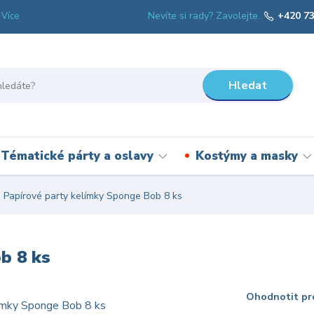
Nevíte si rady? Zavolejte.
+420 73
Více
Hledat
Tématické párty a oslavy
Kostýmy a masky
Papírové party kelímky Sponge Bob 8 ks
b 8 ks
Ohodnotit pr