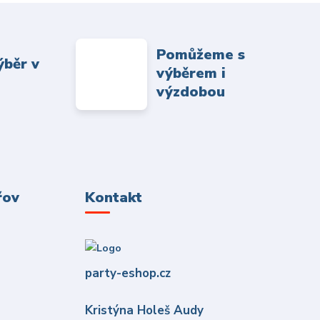
Pomůžeme s
ýběr v
výběrem i
výzdobou
řov
Kontakt
party-eshop.cz
Kristýna Holeš Audy