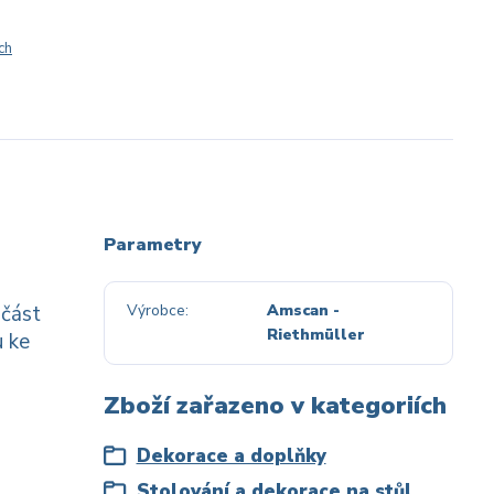
ch
Parametry
učást
Výrobce
Amscan -
Riethmüller
u ke
Zboží zařazeno v kategoriích
Dekorace a doplňky
Stolování a dekorace na stůl