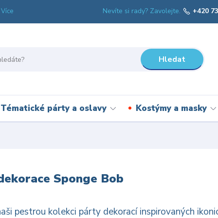
Nevíte si rady? Zavolejte.
+420 73
Více
Hledat
Tématické párty a oslavy
Kostýmy a masky
 dekorace Sponge Bob
aši pestrou kolekci párty dekorací inspirovaných ik