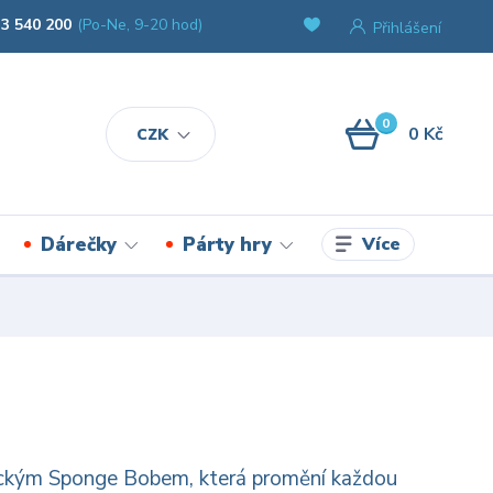
3 540 200
(Po-Ne, 9-20 hod)
Přihlášení
0
0 Kč
CZK
Více
Dárečky
Párty hry
onickým Sponge Bobem, která promění každou