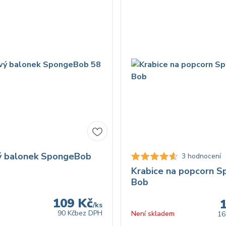
ý balonek SpongeBob
3 hodnocení
Krabice na popcorn S
Bob
109 Kč
/
ks
90 Kč
bez DPH
Není skladem
16