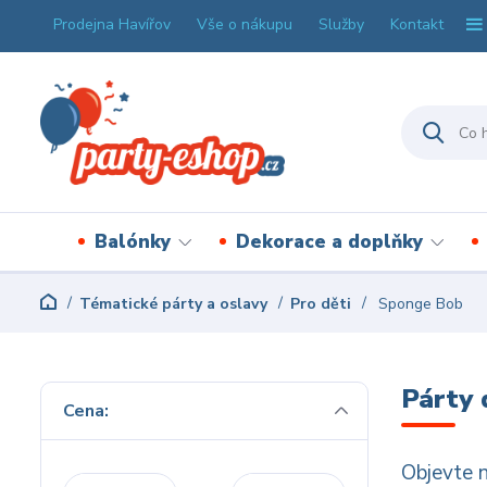
Prodejna Havířov
Vše o nákupu
Služby
Kontakt
Balónky
Dekorace a doplňky
Tématické párty a oslavy
Pro děti
Sponge Bob
Párty
Cena:
Objevte n