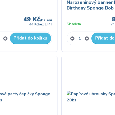
Narozeninový banner
Birthday Sponge Bob
49 Kč
/
balení
Skladem
44 Kč
bez DPH
74
Přidat do košíku
Přidat do