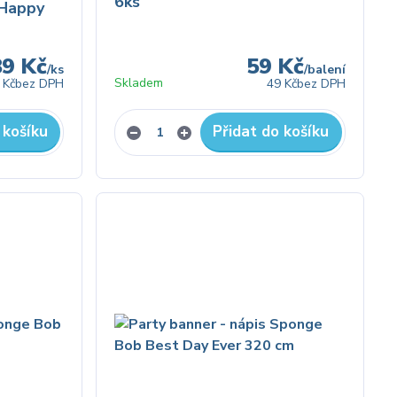
6ks
 Happy
89 Kč
59 Kč
/
ks
/
balení
Skladem
 Kč
bez DPH
49 Kč
bez DPH
 košíku
Přidat do košíku