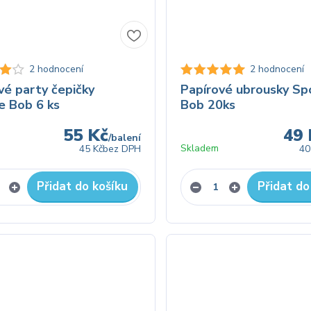
2 hodnocení
2 hodnocení
vé party čepičky
Papírové ubrousky S
e Bob 6 ks
Bob 20ks
55 Kč
49 
/
balení
Skladem
45 Kč
bez DPH
40
Přidat do košíku
Přidat do