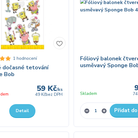
Fóliový balonek čtver
1 hodnocení
usměvavý Sponge Bo
 dočasné tetování
e Bob
59 Kč
/
ks
Skladem
74
adem
49 Kč
bez DPH
Přidat do
Detail