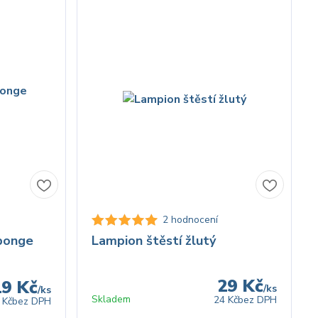
2 hodnocení
ponge
Lampion štěstí žlutý
29 Kč
19 Kč
/
ks
/
ks
Skladem
24 Kč
bez DPH
 Kč
bez DPH