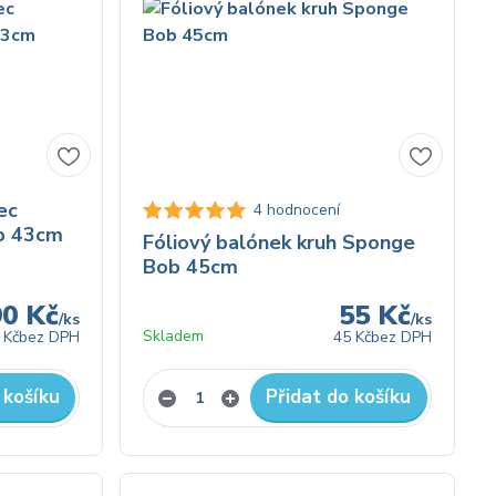
ec
4 hodnocení
b 43cm
Fóliový balónek kruh Sponge
Bob 45cm
90 Kč
55 Kč
/
ks
/
ks
Skladem
 Kč
bez DPH
45 Kč
bez DPH
 košíku
Přidat do košíku