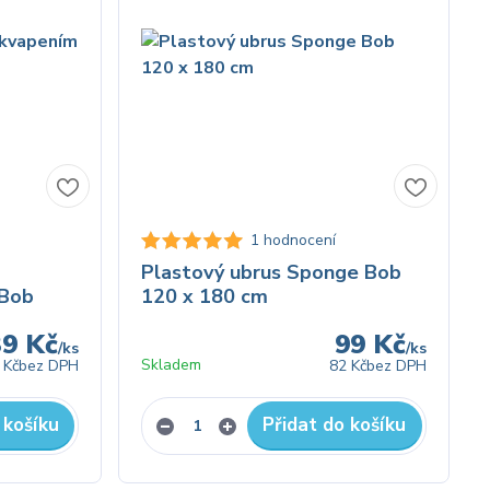
1 hodnocení
Plastový ubrus Sponge Bob
 Bob
120 x 180 cm
39 Kč
99 Kč
/
ks
/
ks
Skladem
 Kč
bez DPH
82 Kč
bez DPH
 košíku
Přidat do košíku