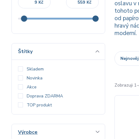
Kč
Kč
oslavu v 
tohoto p
od papíro
hravý ná
moderní.
Štítky
Nejnověj
Skladem
Novinka
Zobrazuji 1-
Akce
Doprava ZDARMA
TOP produkt
Výrobce