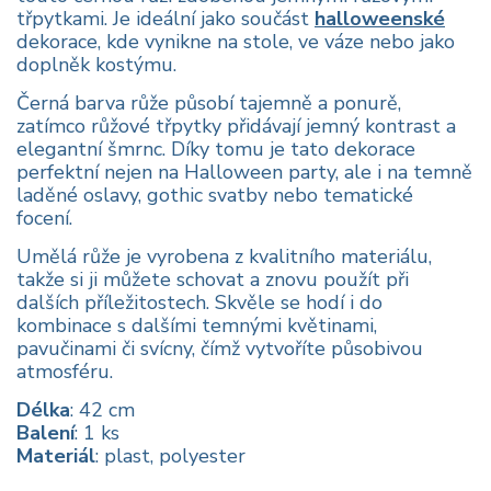
třpytkami. Je ideální jako součást
halloweenské
dekorace, kde vynikne na stole, ve váze nebo jako
doplněk kostýmu.
Černá barva růže působí tajemně a ponurě,
zatímco růžové třpytky přidávají jemný kontrast a
elegantní šmrnc. Díky tomu je tato dekorace
perfektní nejen na Halloween party, ale i na temně
laděné oslavy, gothic svatby nebo tematické
focení.
Umělá růže je vyrobena z kvalitního materiálu,
takže si ji můžete schovat a znovu použít při
dalších příležitostech. Skvěle se hodí i do
kombinace s dalšími temnými květinami,
pavučinami či svícny, čímž vytvoříte působivou
atmosféru.
Délka
: 42 cm
Balení
: 1 ks
Materiál
: plast, polyester