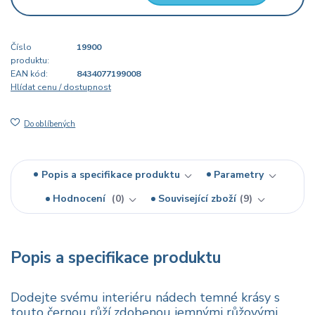
Číslo
19900
produktu:
EAN kód:
8434077199008
Hlídat cenu / dostupnost
Do oblíbených
Popis a specifikace produktu
Parametry
Hodnocení
0
Související zboží
9
Popis a specifikace produktu
Dodejte svému interiéru nádech temné krásy s
touto černou růží zdobenou jemnými růžovými