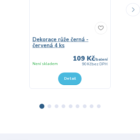
Dekorace růže černá -
Umělá kvě
červená 4 ks
růže 40 c
109 Kč
/
balení
Není skladem
Není skladem
90 Kč
bez DPH
Detail