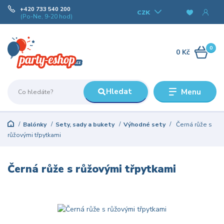
+420 733 540 200
CZK
(Po-Ne, 9-20 hod)
0
0 Kč
Hledat
Menu
Balónky
Sety, sady a bukety
Výhodné sety
Černá růže s
růžovými třpytkami
Černá růže s růžovými třpytkami