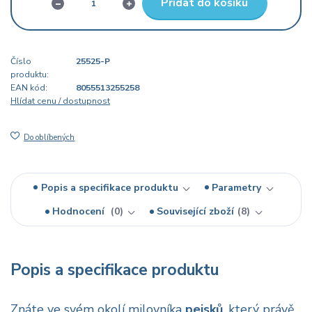
Přidat do košíku
Číslo
25525-P
produktu:
EAN kód:
8055513255258
Hlídat cenu / dostupnost
Do oblíbených
Popis a specifikace produktu
Parametry
Hodnocení
0
Související zboží
8
Popis a specifikace produktu
Znáte ve svém okolí milovníka
pejsků
, který právě