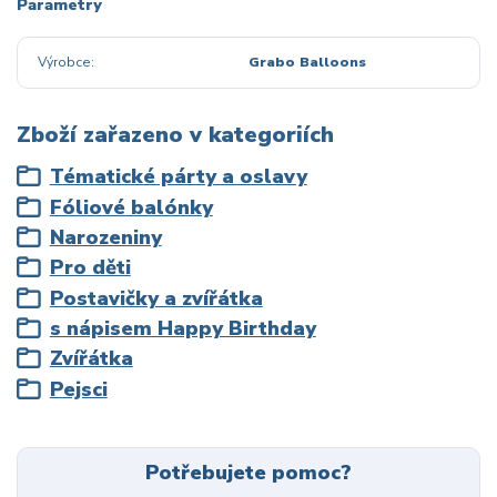
Parametry
Výrobce
Grabo Balloons
Zboží zařazeno v kategoriích
Tématické párty a oslavy
Fóliové balónky
Narozeniny
Pro děti
Postavičky a zvířátka
s nápisem Happy Birthday
Zvířátka
Pejsci
Potřebujete pomoc?