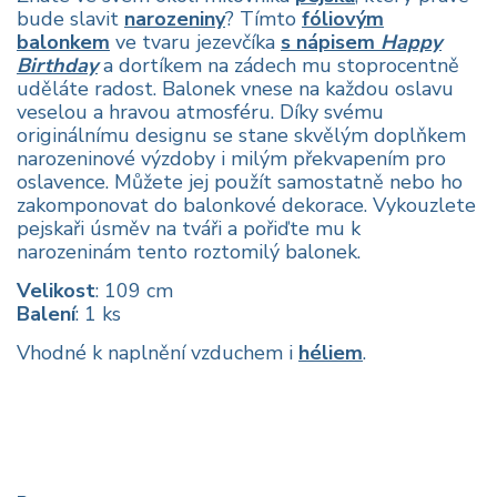
bude slavit
narozeniny
? Tímto
fóliovým
balonkem
ve tvaru jezevčíka
s nápisem
Happy
Birthday
a dortíkem na zádech mu stoprocentně
uděláte radost. Balonek vnese na každou oslavu
veselou a hravou atmosféru. Díky svému
originálnímu designu se stane skvělým doplňkem
narozeninové výzdoby i milým překvapením pro
oslavence. Můžete jej použít samostatně nebo ho
zakomponovat do balonkové dekorace. Vykouzlete
pejskaři úsměv na tváři a pořiďte mu k
narozeninám tento roztomilý balonek.
Velikost
: 109 cm
Balení
: 1 ks
Vhodné k naplnění vzduchem i
héliem
.