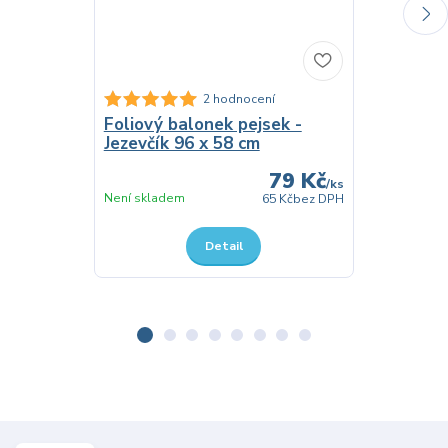
2 hodnocení
Foliový balonek pejsek -
Stojící fó
Jezevčík 96 x 58 cm
- Jezevčík
79 Kč
/
ks
Není skladem
Není skladem
65 Kč
bez DPH
Detail