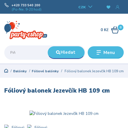
+420 733 540 200
CZK
(Po-Ne, 9-20 hod)
0
0 Kč
Hledat
Menu
Balónky
Fóliové balónky
Fóliový balonek Jezevčík HB 109 cm
Fóliový balonek Jezevčík HB 109 cm