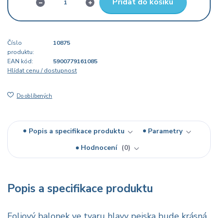
Přidat do košíku
Číslo
10875
produktu:
EAN kód:
5900779161085
Hlídat cenu / dostupnost
Do oblíbených
Popis a specifikace produktu
Parametry
Hodnocení
0
Popis a specifikace produktu
Foliový balonek ve tvaru hlavy pejska bude krásná