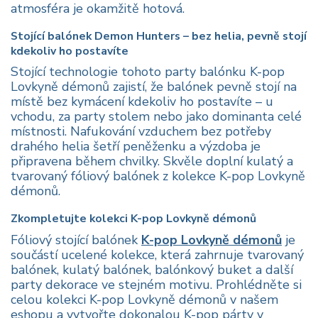
atmosféra je okamžitě hotová.
Stojící balónek Demon Hunters – bez helia, pevně stojí
kdekoliv ho postavíte
Stojící technologie tohoto party balónku K-pop
Lovkyně démonů zajistí, že balónek pevně stojí na
místě bez kymácení kdekoliv ho postavíte – u
vchodu, za party stolem nebo jako dominanta celé
místnosti. Nafukování vzduchem bez potřeby
drahého helia šetří peněženku a výzdoba je
připravena během chvilky. Skvěle doplní kulatý a
tvarovaný fóliový balónek z kolekce K-pop Lovkyně
démonů.
Zkompletujte kolekci K-pop Lovkyně démonů
Fóliový stojící balónek
K-pop Lovkyně démonů
je
součástí ucelené kolekce, která zahrnuje tvarovaný
balónek, kulatý balónek, balónkový buket a další
party dekorace ve stejném motivu. Prohlédněte si
celou kolekci K-pop Lovkyně démonů v našem
eshopu a vytvořte dokonalou K-pop párty v