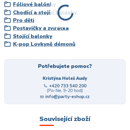
Fóliové balónky
Chodící a stojící balónky
Pro děti
Postavičky a zvířátka
Stojící balonky
K-pop Lovkyně démonů
Potřebujete pomoc?
Kristýna Holeš Audy
+420 733 540 200
(Po-Ne, 9-20 hod)
info@party-eshop.cz
Související zboží