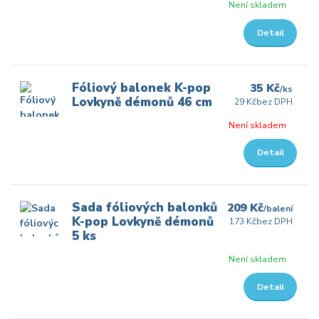
Není skladem
Detail
Fóliový balonek K-pop
35 Kč
/
ks
Lovkyně démonů 46 cm
29 Kč
bez DPH
Není skladem
Detail
Sada fóliových balonků
209 Kč
/
balení
K-pop Lovkyně démonů
173 Kč
bez DPH
5 ks
Není skladem
Detail