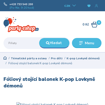
+420 733 540 200
CZK
(Po-Ne, 9-20 hod)
0
0 Kč
Hledat
Menu
Tématické párty a oslavy
Pro děti
K-pop Lovkyně démonů
Fóliový stojící balonek K-pop Lovkyně démonů
Fóliový stojící balonek K-pop Lovkyně
démonů