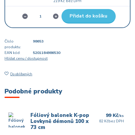
219 Kč
bez DPH
Přidat do košíku
Číslo
98653
produktu:
EAN kód:
5201184986530
Hlídat cenu / dostupnost
Do oblíbených
Podobné produkty
Fóliový balonek K-pop
99 Kč
/
ks
Lovkyně démonů 100 x
82 Kč
bez DPH
73 cm