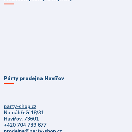
Párty prodejna Havířov
party-shop.cz
Na nábřeží 18/31
Havířov, 73601
+420 704 739 677
prodejna@party-shop.cz