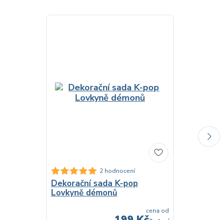
2 hodnocení
Dekorační sada K-pop
Latexové 
Lovkyně démonů
Lovkyně d
cena od
199 Kč