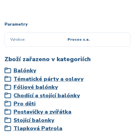
Parametry
Výrobce
Procos s.a.
Zboží zařazeno v kategoriích
Balónky
Tématické párty a oslavy
Fóliové balónky
Chodící a stojící balónky
Pro děti
Postavičky a zvířátka
Stojící balonky
Tlapková Patrola