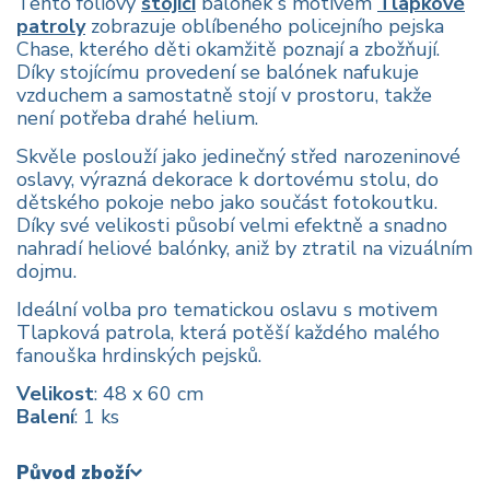
Tento fóliový
stojící
balónek s motivem
Tlapkové
patroly
zobrazuje oblíbeného policejního pejska
Chase, kterého děti okamžitě poznají a zbožňují.
Díky stojícímu provedení se balónek nafukuje
vzduchem a samostatně stojí v prostoru, takže
není potřeba drahé helium.
Skvěle poslouží jako jedinečný střed narozeninové
oslavy, výrazná dekorace k dortovému stolu, do
dětského pokoje nebo jako součást fotokoutku.
Díky své velikosti působí velmi efektně a snadno
nahradí heliové balónky, aniž by ztratil na vizuálním
dojmu.
Ideální volba pro tematickou oslavu s motivem
Tlapková patrola, která potěší každého malého
fanouška hrdinských pejsků.
Velikost
: 48 x 60 cm
Balení
: 1 ks
Původ zboží