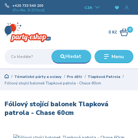
+420 733 540 200
CZK
(Po-Ne, 9-20 hod)
0
0 Kč
Hledat
Menu
Tématické párty a oslavy
Pro děti
Tlapková Patrola
Fóliový stojící balonek Tlapková patrola - Chase 60cm
Fóliový stojící balonek Tlapková
patrola - Chase 60cm