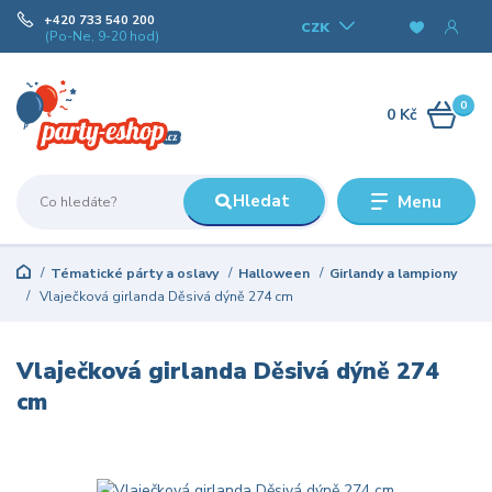
+420 733 540 200
CZK
(Po-Ne, 9-20 hod)
0
0 Kč
Hledat
Menu
Tématické párty a oslavy
Halloween
Girlandy a lampiony
Vlaječková girlanda Děsivá dýně 274 cm
Vlaječková girlanda Děsivá dýně 274
cm