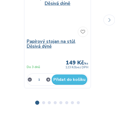
Papírový stojan na stůl
Děsivá dýně
Plastová 
32 cm
149 Kč
/
ks
Do 3 dnů
Do 3 dnů
123 Kč
bez DPH
Přidat do košíku