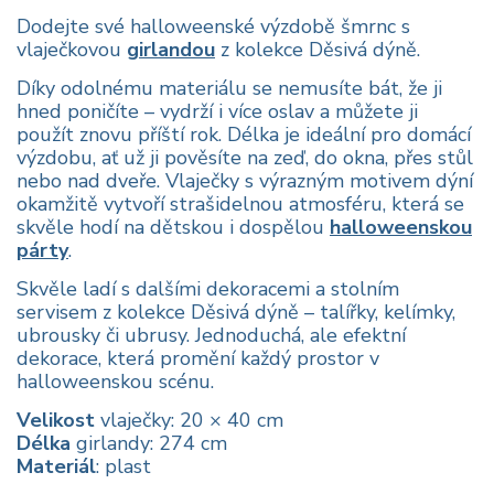
Dodejte své halloweenské výzdobě šmrnc s
vlaječkovou
girlandou
z kolekce Děsivá dýně.
Díky odolnému materiálu se nemusíte bát, že ji
hned poničíte – vydrží i více oslav a můžete ji
použít znovu příští rok. Délka je ideální pro domácí
výzdobu, ať už ji pověsíte na zeď, do okna, přes stůl
nebo nad dveře. Vlaječky s výrazným motivem dýní
okamžitě vytvoří strašidelnou atmosféru, která se
skvěle hodí na dětskou i dospělou
halloweenskou
párty
.
Skvěle ladí s dalšími dekoracemi a stolním
servisem z kolekce Děsivá dýně – talířky, kelímky,
ubrousky či ubrusy. Jednoduchá, ale efektní
dekorace, která promění každý prostor v
halloweenskou scénu.
Velikost
vlaječky: 20 × 40 cm
Délka
girlandy: 274 cm
Materiál
: plast