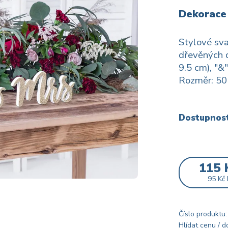
Dekorace 
Stylové sva
dřevěných d
9.5 cm), "&
Rozměr: 50 
Dostupnos
115 
95 Kč
Číslo produktu:
Hlídat cenu / 