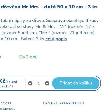
dřevěná Mr Mrs - zlatá 50 x 10 cm - 3 ks
tební nápisy ze dřeva. Souprava obsahuje 3 kusy
ekorací se slovy Mr. & Mrs. Mr" (rozměr 17 x
" (rozměr 9 x 9 cm), "Mrs" (rozměr 21 x 9.5 cm).
x 10 cm. Balení: 3 ks
celý popis
t
Do 3 dnů
Kč
/
balení
Přidat do košíku
bez DPH
11288
EAN kód:
5900779110083
dostupnost