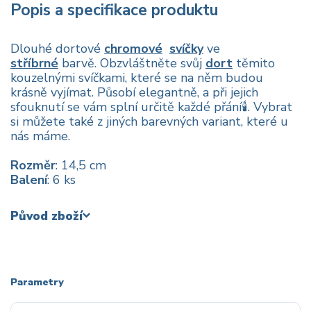
Popis a specifikace produktu
Dlouhé dortové
chromové
svíčky
ve
stříbrné
barvě. Obzvláštněte svůj
dort
těmito
kouzelnými svíčkami, které se na něm budou
krásně vyjímat. Působí elegantně, a při jejich
sfouknutí se vám splní určitě každé přání🕯️. Vybrat
si můžete také z jiných barevných variant, které u
nás máme.
Rozměr
: 14,5 cm
Balení
: 6 ks
Původ zboží
Parametry