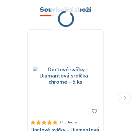
Související zboží
Dortové sv
1 hodnocení
chrome - 5
Dortové svíčky - Diamantová