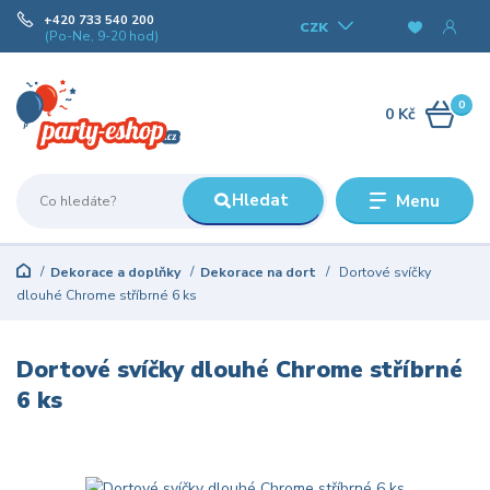
+420 733 540 200
CZK
(Po-Ne, 9-20 hod)
0
0 Kč
Hledat
Menu
Dekorace a doplňky
Dekorace na dort
Dortové svíčky
dlouhé Chrome stříbrné 6 ks
Dortové svíčky dlouhé Chrome stříbrné
6 ks