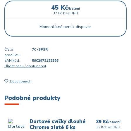
45 Kč
/
balení
37 Kč
bez DPH
Momentálně není k dispozici
Číslo
7C-SPSR
produktu:
EAN kód:
5902973132595
Hlídat cenu / dostupnost
Do oblíbených
Podobné produkty
Dortové svíčky dlouhé
39 Kč
/
balení
Chrome zlaté 6 ks
32 Kč
bez DPH