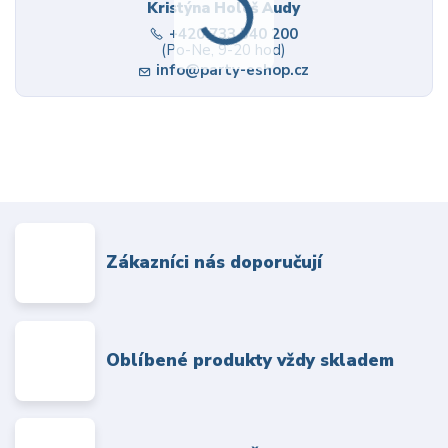
Kristýna Holeš Audy
+420 733 540 200
(Po-Ne, 9-20 hod)
info@party-eshop.cz
Zákazníci nás doporučují
Oblíbené produkty vždy skladem