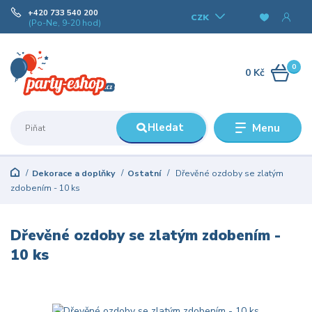
+420 733 540 200
CZK
(Po-Ne, 9-20 hod)
0
0 Kč
Hledat
Menu
Dekorace a doplňky
Ostatní
Dřevěné ozdoby se zlatým
zdobením - 10 ks
Dřevěné ozdoby se zlatým zdobením -
10 ks