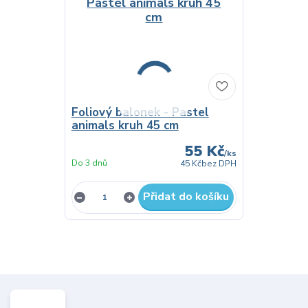
Foliový balonek - Pastel
animals kruh 45 cm
55 Kč
/
ks
Do 3 dnů
45 Kč
bez DPH
Přidat do košíku