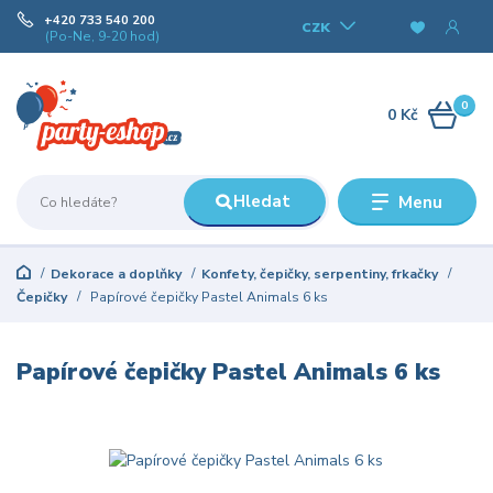
+420 733 540 200
CZK
(Po-Ne, 9-20 hod)
0
0 Kč
Hledat
Menu
Dekorace a doplňky
Konfety, čepičky, serpentiny, frkačky
Čepičky
Papírové čepičky Pastel Animals 6 ks
Papírové čepičky Pastel Animals 6 ks