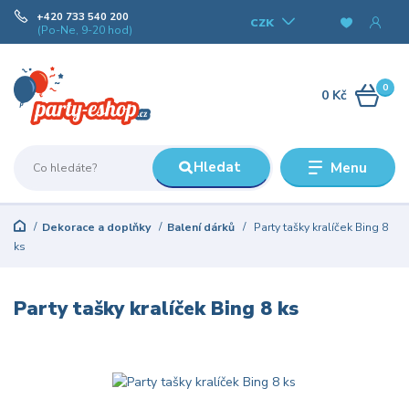
+420 733 540 200
CZK
(Po-Ne, 9-20 hod)
0
0 Kč
Hledat
Menu
Dekorace a doplňky
Balení dárků
Party tašky kralíček Bing 8
ks
Party tašky kralíček Bing 8 ks