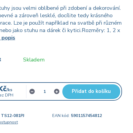
uhy jsou velmi oblíbené při zdobení a dekorování.
pevné a zároveň lesklé, docílite tedy krásného
race. Lze je použít například na svatbě při různém
nebo jako stuhu na dárek či kytici.Rozměry: 1, 2 x
 popis
t
Skladem
Kč
/
ks
Přidat do košíku
ez DPH
TS12-081PJ
EAN kód:
5901157454812
dostupnost