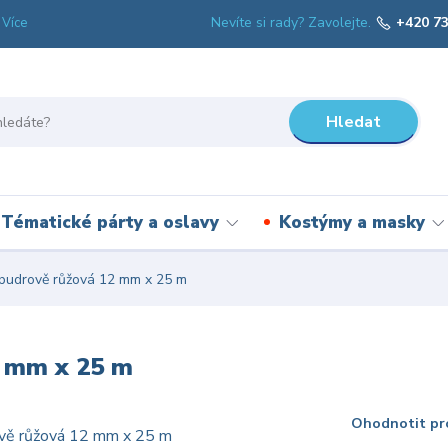
Nevíte si rady? Zavolejte.
+420 73
Více
Hledat
Tématické párty a oslavy
Kostýmy a masky
pudrově růžová 12 mm x 25 m
2 mm x 25 m
Ohodnotit pr