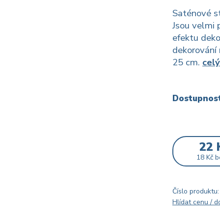
Saténové st
Jsou velmi 
efektu deko
dekorování 
25 cm.
celý
Dostupnos
22 
18 Kč
b
Číslo produktu:
Hlídat cenu / 