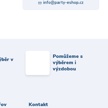
info@party-eshop.cz
Pomůžeme s
ýběr v
výběrem i
výzdobou
řov
Kontakt