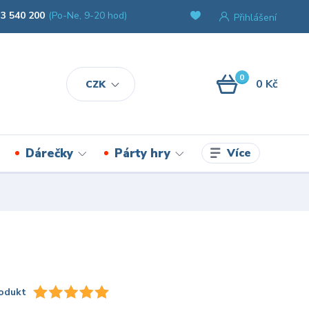
3 540 200
(Po-Ne, 9-20 hod)
Přihlášení
0
0 Kč
CZK
Více
Dárečky
Párty hry
odukt