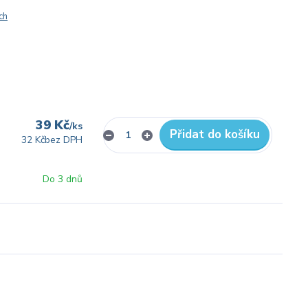
ch
39 Kč
/
ks
Přidat do košíku
32 Kč
bez DPH
Do 3 dnů