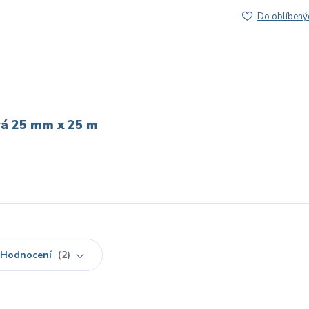
Do oblíbený
vá 25 mm x 25 m
Hodnocení
2