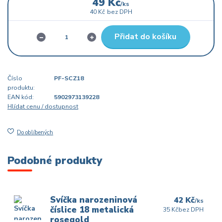
49 Kč
/
ks
40 Kč
bez DPH
Přidat do košíku
Číslo
PF-SCZ18
produktu:
EAN kód:
5902973139228
Hlídat cenu / dostupnost
Do oblíbených
Podobné produkty
Svíčka narozeninová
42 Kč
/
ks
číslice 18 metalická
35 Kč
bez DPH
rosegold