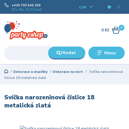
+420 733 540 200
CZK
(Po-Ne, 9-20 hod)
0
0 Kč
Hledat
Menu
Dekorace a doplňky
Dekorace na dort
Svíčka narozeninová
číslice 18 metalická zlatá
Svíčka narozeninová číslice 18
metalická zlatá