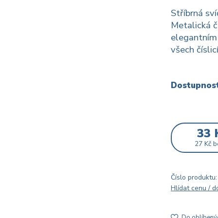
Stříbrná sví
Metalická č
elegantním
všech čísli
Dostupnos
33 
27 Kč
b
Číslo produktu:
Hlídat cenu / 
Do oblíbený