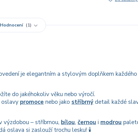
Hodnocení
1
provedení je elegantním a stylovým doplňkem každého
ožíte do jakéhokoliv věku nebo výročí.
, oslavy
promoce
nebo jako
stříbrný
detail každé sla
iv výzdobou – stříbrnou,
bílou
,
černou
i
modrou
palet
 oslava si zaslouží trochu lesku! 🕯️