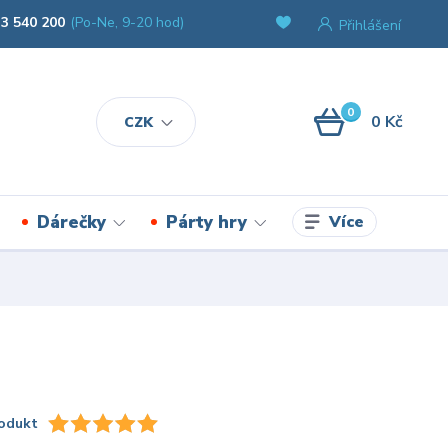
3 540 200
(Po-Ne, 9-20 hod)
Přihlášení
0
0 Kč
CZK
Více
Dárečky
Párty hry
odukt