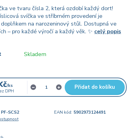
čka ve tvaru čísla 2, která ozdobí každý dort!
íslicová svíčka ve stříbrném provedení je
 doplňkem na narozeninový stůl. Dostupná ve
cích – pro každé výročí a každý věk. ✨
celý popis
t
Skladem
Kč
/
ks
Přidat do košíku
ez DPH
PF-SCS2
EAN kód:
5902973124491
dostupnost
ch