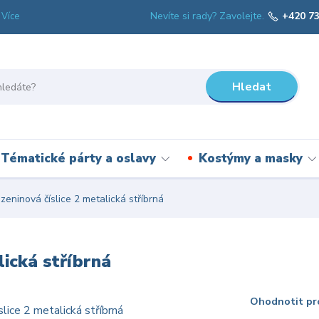
Nevíte si rady? Zavolejte.
+420 73
Více
Hledat
Tématické párty a oslavy
Kostýmy a masky
zeninová číslice 2 metalická stříbrná
lická stříbrná
Ohodnotit pr