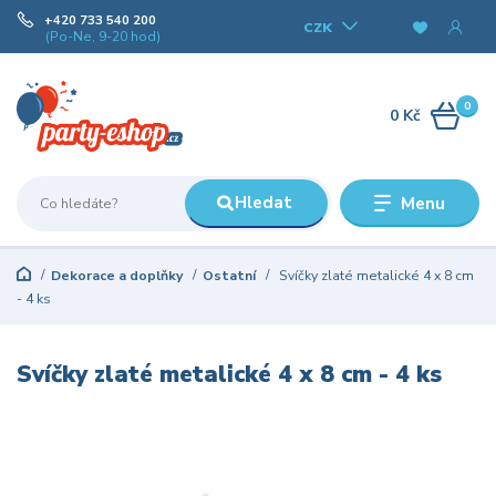
+420 733 540 200
CZK
(Po-Ne, 9-20 hod)
0
0 Kč
Hledat
Menu
Dekorace a doplňky
Ostatní
Svíčky zlaté metalické 4 x 8 cm
- 4 ks
Svíčky zlaté metalické 4 x 8 cm - 4 ks