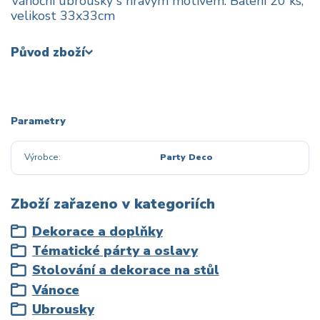
Vánoční ubrousky s hravým motivem. Balení 20 ks,
velikost 33x33cm
Původ zboží
Parametry
Výrobce
Party Deco
Zboží zařazeno v kategoriích
Dekorace a doplňky
Tématické párty a oslavy
Stolování a dekorace na stůl
Vánoce
Ubrousky