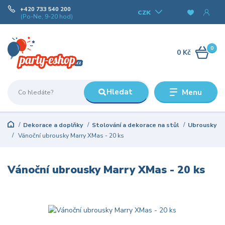
+420 733 540 200
CZK
(Po-Ne, 9-20 hod)
0
0 Kč
Hledat
Menu
Dekorace a doplňky
Stolování a dekorace na stůl
Ubrousky
Vánoční ubrousky Marry XMas - 20 ks
Vánoční ubrousky Marry XMas - 20 ks