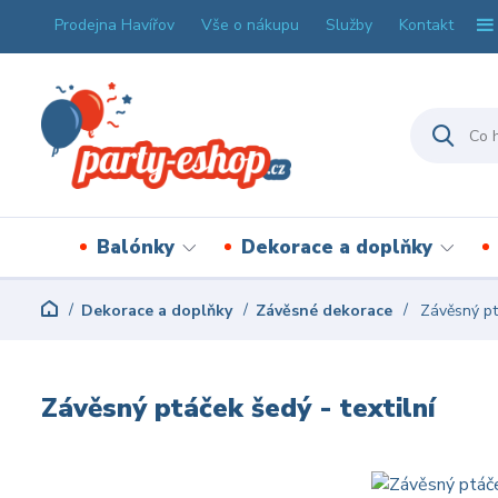
Prodejna Havířov
Vše o nákupu
Služby
Kontakt
Balónky
Dekorace a doplňky
Dekorace a doplňky
Závěsné dekorace
Závěsný ptá
Závěsný ptáček šedý - textilní