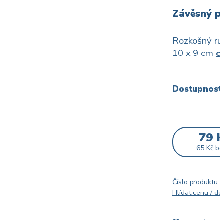
Závěsný p
Rozkošný ru
10 x 9 cm
c
Dostupnos
79 
65 Kč
b
Číslo produktu:
Hlídat cenu / 