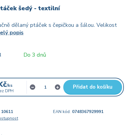
táček šedý - textilní
čně dělaný ptáček s čepičkou a šálou. Velikost
elý popis
t
Do 3 dnů
Kč
/
ks
Přidat do košíku
ez DPH
10611
EAN kód:
0748367929991
dostupnost