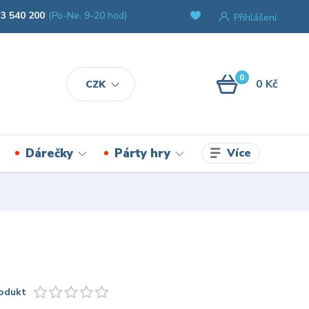
3 540 200
(Po-Ne, 9-20 hod)
Přihlášení
0
0 Kč
CZK
Více
Dárečky
Párty hry
odukt