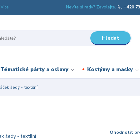
Nevíte si rady? Zavolejte.
+420 73
Více
Hledat
Tématické párty a oslavy
Kostýmy a masky
ček šedý - textilní
Ohodnotit pr