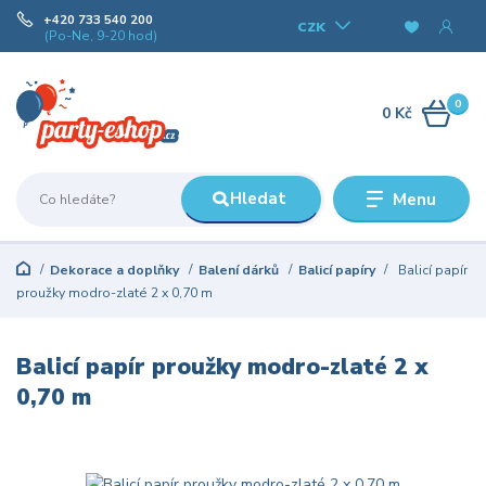
+420 733 540 200
CZK
(Po-Ne, 9-20 hod)
0
0 Kč
Hledat
Menu
Dekorace a doplňky
Balení dárků
Balicí papíry
Balicí papír
proužky modro-zlaté 2 x 0,70 m
Balicí papír proužky modro-zlaté 2 x
0,70 m