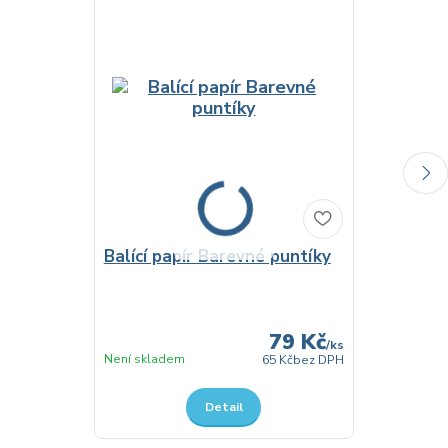
Balící papír Barevné puntíky
Balicí pap
vzorem 2 
79 Kč
/
ks
Skladem
Není skladem
65 Kč
bez DPH
Detail