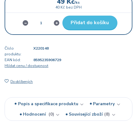
49 Kč
/
ks
40 Kč
bez DPH
Přidat do košíku
Číslo
X220148
produktu:
EAN kód:
8595235906729
Hlídat cenu / dostupnost
Do oblíbených
Popis a specifikace produktu
Parametry
Hodnocení
0
Související zboží
8