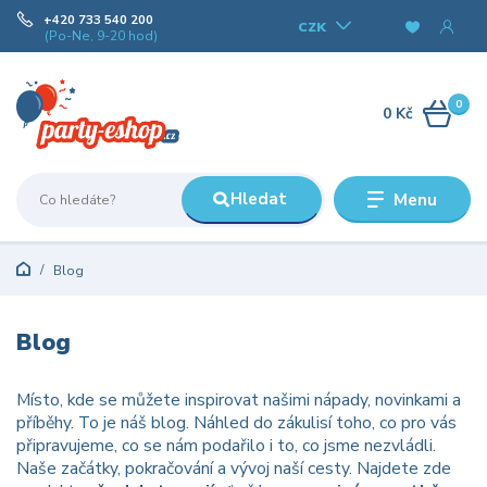
+420 733 540 200
CZK
(Po-Ne, 9-20 hod)
0
0 Kč
Hledat
Menu
Blog
Blog
Místo, kde se můžete inspirovat našimi nápady, novinkami a
příběhy. To je náš blog. Náhled do zákulisí toho, co pro vás
připravujeme, co se nám podařilo i to, co jsme nezvládli.
Naše začátky, pokračování a vývoj naší cesty. Najdete zde