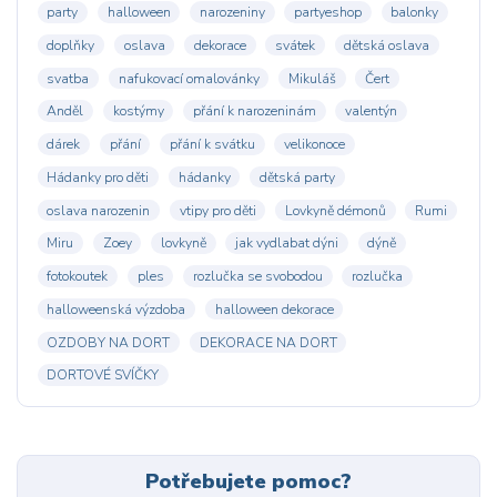
party
halloween
narozeniny
partyeshop
balonky
doplňky
oslava
dekorace
svátek
dětská oslava
svatba
nafukovací omalovánky
Mikuláš
Čert
Anděl
kostýmy
přání k narozeninám
valentýn
dárek
přání
přání k svátku
velikonoce
Hádanky pro děti
hádanky
dětská party
oslava narozenin
vtipy pro děti
Lovkyně démonů
Rumi
Miru
Zoey
lovkyně
jak vydlabat dýni
dýně
fotokoutek
ples
rozlučka se svobodou
rozlučka
halloweenská výzdoba
halloween dekorace
OZDOBY NA DORT
DEKORACE NA DORT
DORTOVÉ SVÍČKY
Potřebujete pomoc?