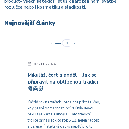
produkty
všech kategorií
ať už k
narozeninám
,
svatbě
,
rozlučce
nebo i
kosmetiku
a
sladkosti
.
Nejnovější články
strana
z 1
07
11
2024
Mikuláš, čert a anděl – Jak se
připravit na oblíbenou tradici
🎅👼👹
Každý rok na začátku prosince přichází čas,
kdy české domácnosti ožívají návštěvou
Mikuláše, čerta a anděla. Tato tradiční
trojice přináší rok co rok 5.12. nejen radost
a vzrušení, ale také dávku napětí pro ty