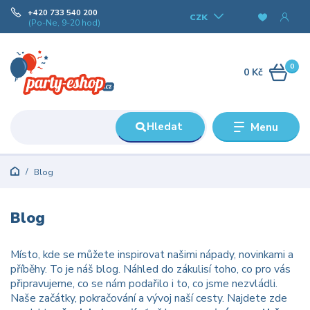
+420 733 540 200
CZK
(Po-Ne, 9-20 hod)
0
0 Kč
Hledat
Menu
Blog
Blog
Místo, kde se můžete inspirovat našimi nápady, novinkami a
příběhy. To je náš blog. Náhled do zákulisí toho, co pro vás
připravujeme, co se nám podařilo i to, co jsme nezvládli.
Naše začátky, pokračování a vývoj naší cesty. Najdete zde