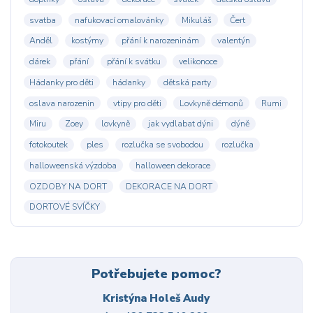
svatba
nafukovací omalovánky
Mikuláš
Čert
Anděl
kostýmy
přání k narozeninám
valentýn
dárek
přání
přání k svátku
velikonoce
Hádanky pro děti
hádanky
dětská party
oslava narozenin
vtipy pro děti
Lovkyně démonů
Rumi
Miru
Zoey
lovkyně
jak vydlabat dýni
dýně
fotokoutek
ples
rozlučka se svobodou
rozlučka
halloweenská výzdoba
halloween dekorace
OZDOBY NA DORT
DEKORACE NA DORT
DORTOVÉ SVÍČKY
Potřebujete pomoc?
Kristýna Holeš Audy