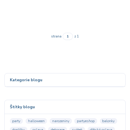
strana
z 1
Kategorie blogu
Štítky blogu
party
halloween
narozeniny
partyeshop
balonky
doplňky
oslava
dekorace
svátek
dětská oslava