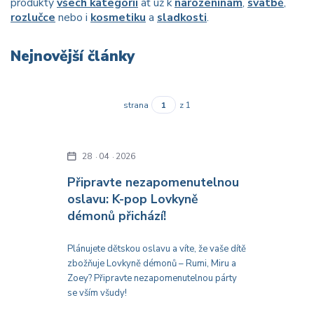
produkty
všech kategorií
ať už k
narozeninám
,
svatbě
,
rozlučce
nebo i
kosmetiku
a
sladkosti
.
Nejnovější články
strana
z 1
28
04
2026
Připravte nezapomenutelnou
oslavu: K-pop Lovkyně
démonů přichází!
Plánujete dětskou oslavu a víte, že vaše dítě
zbožňuje Lovkyně démonů – Rumi, Miru a
Zoey? Připravte nezapomenutelnou párty
se vším všudy!