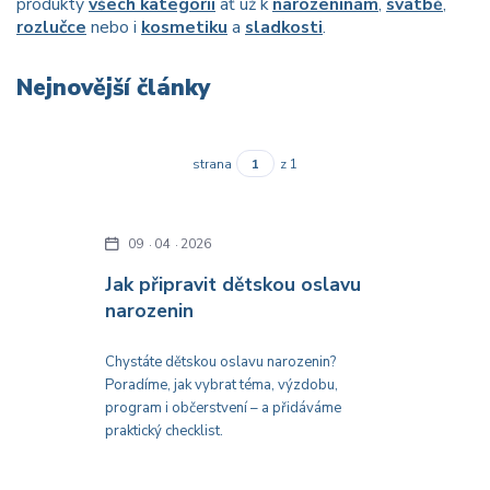
produkty
všech kategorií
ať už k
narozeninám
,
svatbě
,
rozlučce
nebo i
kosmetiku
a
sladkosti
.
Nejnovější články
strana
z 1
09
04
2026
Jak připravit dětskou oslavu
narozenin
Chystáte dětskou oslavu narozenin?
Poradíme, jak vybrat téma, výzdobu,
program i občerstvení – a přidáváme
praktický checklist.