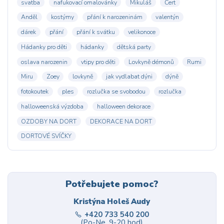
svatba
nafukovací omalovánky
Mikuláš
Čert
Anděl
kostýmy
přání k narozeninám
valentýn
dárek
přání
přání k svátku
velikonoce
Hádanky pro děti
hádanky
dětská party
oslava narozenin
vtipy pro děti
Lovkyně démonů
Rumi
Miru
Zoey
lovkyně
jak vydlabat dýni
dýně
fotokoutek
ples
rozlučka se svobodou
rozlučka
halloweenská výzdoba
halloween dekorace
OZDOBY NA DORT
DEKORACE NA DORT
DORTOVÉ SVÍČKY
Potřebujete pomoc?
Kristýna Holeš Audy
+420 733 540 200
(Po-Ne, 9-20 hod)