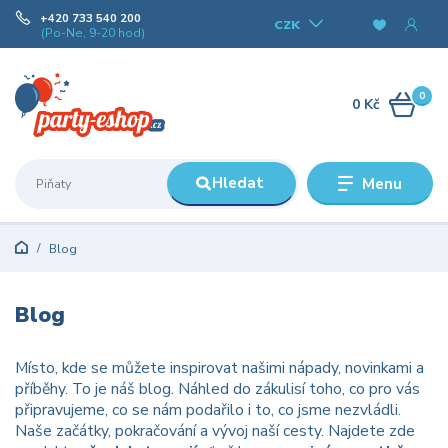
+420 733 540 200
CZK
(Po-Ne, 9-20 hod)
0
0 Kč
Hledat
Menu
Blog
Blog
Místo, kde se můžete inspirovat našimi nápady, novinkami a
příběhy. To je náš blog. Náhled do zákulisí toho, co pro vás
připravujeme, co se nám podařilo i to, co jsme nezvládli.
Naše začátky, pokračování a vývoj naší cesty. Najdete zde