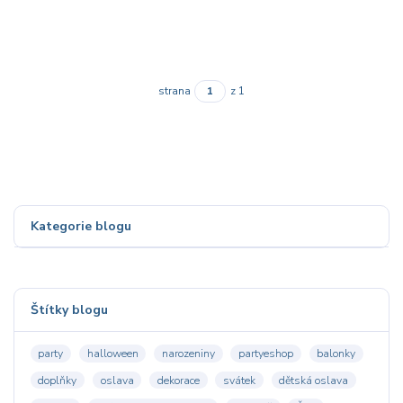
strana
z 1
Kategorie blogu
Štítky blogu
party
halloween
narozeniny
partyeshop
balonky
doplňky
oslava
dekorace
svátek
dětská oslava