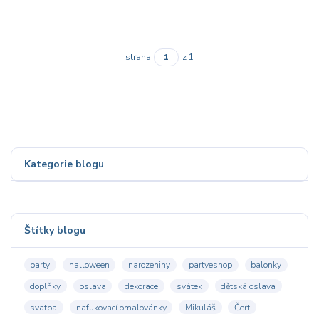
strana
z 1
Kategorie blogu
Štítky blogu
party
halloween
narozeniny
partyeshop
balonky
doplňky
oslava
dekorace
svátek
dětská oslava
svatba
nafukovací omalovánky
Mikuláš
Čert