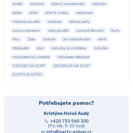
Anděl
kostýmy
přání k narozeninám
valentýn
dárek
přání
přání k svátku
velikonoce
Hádanky pro děti
hádanky
dětská party
oslava narozenin
vtipy pro děti
Lovkyně démonů
Rumi
Miru
Zoey
lovkyně
jak vydlabat dýni
dýně
fotokoutek
ples
rozlučka se svobodou
rozlučka
halloweenská výzdoba
halloween dekorace
OZDOBY NA DORT
DEKORACE NA DORT
DORTOVÉ SVÍČKY
Potřebujete pomoc?
Kristýna Holeš Audy
+420 733 540 200
(Po-Ne, 9-20 hod)
info@party-eshop.cz