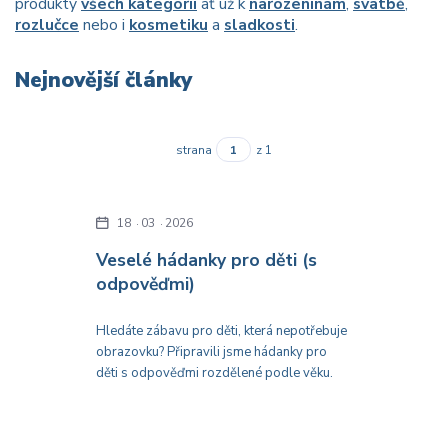
produkty
všech kategorií
ať už k
narozeninám
,
svatbě
,
rozlučce
nebo i
kosmetiku
a
sladkosti
.
Nejnovější články
strana
z 1
18
03
2026
Veselé hádanky pro děti (s
odpověďmi)
Hledáte zábavu pro děti, která nepotřebuje
obrazovku? Připravili jsme hádanky pro
děti s odpověďmi rozdělené podle věku.