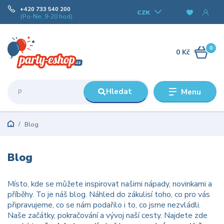
+420 733 540 200
CZK
(Po-Ne, 9-20 hod)
0
0 Kč
Hledat
Menu
Blog
Blog
Místo, kde se můžete inspirovat našimi nápady, novinkami a
příběhy. To je náš blog. Náhled do zákulisí toho, co pro vás
připravujeme, co se nám podařilo i to, co jsme nezvládli.
Naše začátky, pokračování a vývoj naší cesty. Najdete zde