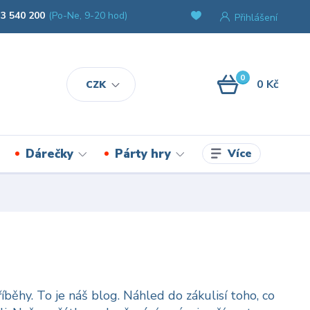
3 540 200
(Po-Ne, 9-20 hod)
Přihlášení
0
0 Kč
CZK
Více
Dárečky
Párty hry
íběhy. To je náš blog. Náhled do zákulisí toho, co