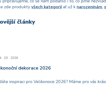
s připravujeme, co se nám podařilo i to, co jsme nezvládl
te zde produkty
všech kategorií
ať už k
narozeninám
,
ovější články
4
03
2026
ikonoční dekorace 2026
dáte inspiraci pro Velikonoce 2026? Máme pro vás krásn