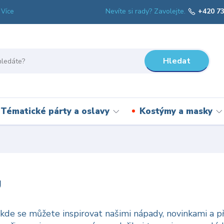
Nevíte si rady? Zavolejte.
+420 73
Více
Hledat
Tématické párty a oslavy
Kostýmy a masky
g
 kde se můžete inspirovat našimi nápady, novinkami a př