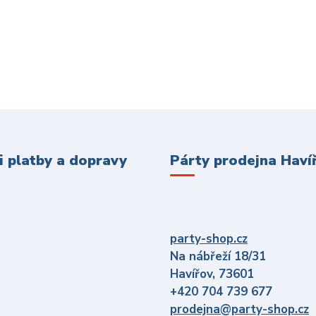
 platby a dopravy
Párty prodejna Haví
party-shop.cz
Na nábřeží 18/31
Havířov, 73601
+420 704 739 677
prodejna@party-shop.cz