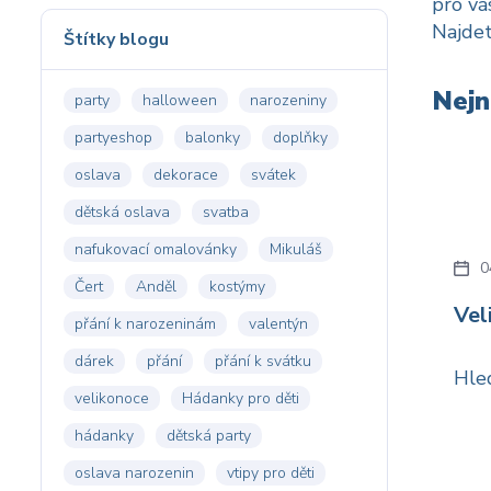
pro vá
Najde
Štítky blogu
Nejn
party
halloween
narozeniny
partyeshop
balonky
doplňky
oslava
dekorace
svátek
dětská oslava
svatba
nafukovací omalovánky
Mikuláš
0
Čert
Anděl
kostýmy
Vel
přání k narozeninám
valentýn
dárek
přání
přání k svátku
Hle
velikonoce
Hádanky pro děti
hádanky
dětská party
oslava narozenin
vtipy pro děti