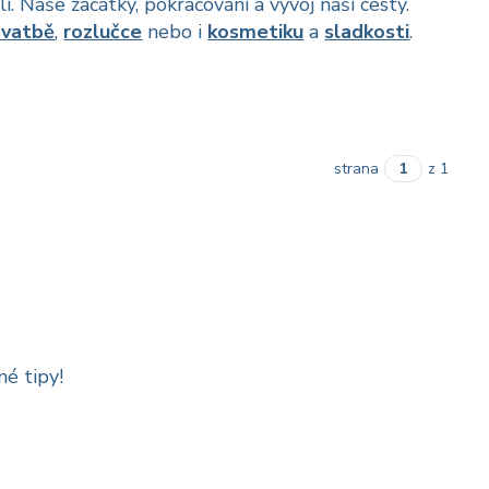
i. Naše začátky, pokračování a vývoj naší cesty.
svatbě
,
rozlučce
nebo i
kosmetiku
a
sladkosti
.
strana
z 1
é tipy!