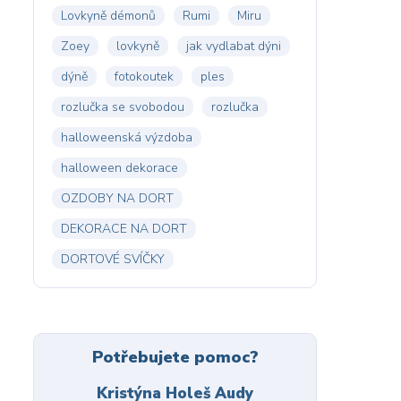
Lovkyně démonů
Rumi
Miru
Zoey
lovkyně
jak vydlabat dýni
dýně
fotokoutek
ples
rozlučka se svobodou
rozlučka
halloweenská výzdoba
halloween dekorace
OZDOBY NA DORT
DEKORACE NA DORT
DORTOVÉ SVÍČKY
Potřebujete pomoc?
Kristýna Holeš Audy