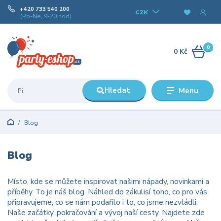
+420 733 540 200
CZK
(Po-Ne, 9-20 hod)
0
0 Kč
Hledat
Menu
Blog
Blog
Místo, kde se můžete inspirovat našimi nápady, novinkami a
příběhy. To je náš blog. Náhled do zákulisí toho, co pro vás
připravujeme, co se nám podařilo i to, co jsme nezvládli.
Naše začátky, pokračování a vývoj naší cesty. Najdete zde