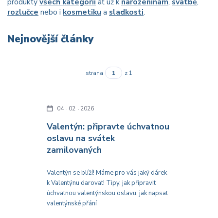
produkty
všech kategorií
ať už k
narozeninám
,
svatbě
,
rozlučce
nebo i
kosmetiku
a
sladkosti
.
Nejnovější články
strana
z 1
04
02
2026
Valentýn: připravte úchvatnou
oslavu na svátek
zamilovaných
Valentýn se blíží! Máme pro vás jaký dárek
k Valentýnu darovat! Tipy, jak připravit
úchvatnou valentýnskou oslavu, jak napsat
valentýnské přání