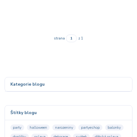
strana
z 1
Kategorie blogu
Štítky blogu
party
halloween
narozeniny
partyeshop
balonky
doplňky
oslava
dekorace
svátek
dětská oslava