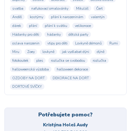
svatba
nafukovací omalovánky
Mikuláš
Čert
Anděl
kostýmy
přání k narozeninám
valentýn
dárek
přání
přání k svátku
velikonoce
Hádanky pro děti
hádanky
dětská party
oslava narozenin
vtipy pro děti
Lovkyně démonů
Rumi
Miru
Zoey
lovkyně
jak vydlabat dýni
dýně
fotokoutek
ples
rozlučka se svobodou
rozlučka
halloweenská výzdoba
halloween dekorace
OZDOBY NA DORT
DEKORACE NA DORT
DORTOVÉ SVÍČKY
Potřebujete pomoc?
Kristýna Holeš Audy