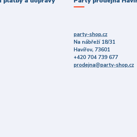
 platby a dopravy
Párty prodejna Haví
party-shop.cz
Na nábřeží 18/31
Havířov, 73601
+420 704 739 677
prodejna@party-shop.cz