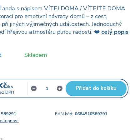
irlanda s nápisem VÍTEJ DOMA / VÍTEJTE DOMA
korací pro emotivní návraty domů – z cest,
i při jiných výjimečných událostech. Jednoduchý
dí hřejivou atmosféru plnou radosti. ❤️
celý popis
t
Skladem
Kč
/
ks
Přidat do košíku
ez DPH
589291
EAN kód:
0684910589291
dostupnost
ch