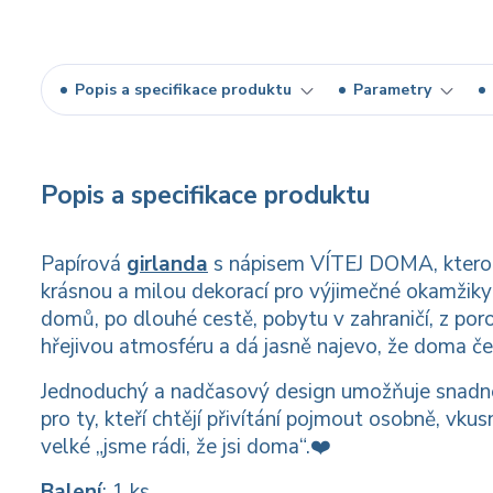
Popis a specifikace produktu
Parametry
Popis a specifikace produktu
Papírová
girlanda
s nápisem VÍTEJ DOMA, kterou 
krásnou a milou dekorací pro výjimečné okamžiky 
domů, po dlouhé cestě, pobytu v zahraničí, z por
hřejivou atmosféru a dá jasně najevo, že doma če
Jednoduchý a nadčasový design umožňuje snadné 
pro ty, kteří chtějí přivítání pojmout osobně, vku
velké „jsme rádi, že jsi doma“.❤️
Balení
: 1 ks