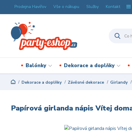
Prodejna Havířov
Vše o nákupu
Služby
Kontakt
Balónky
Dekorace a doplňky
Dekorace a doplňky
Závěsné dekorace
Girlandy
Papírová girlanda nápis Vítej dom