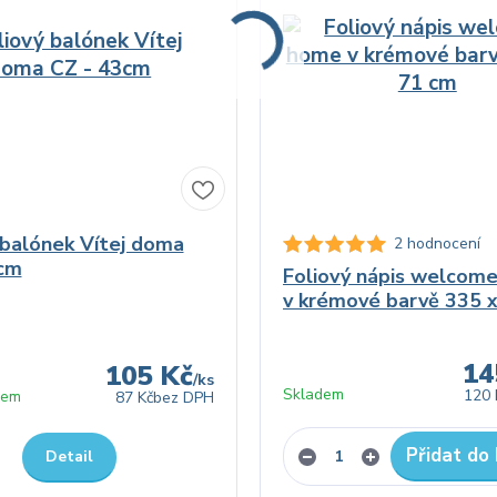
 balónek Vítej doma
2 hodnocení
3cm
Foliový nápis welcom
v krémové barvě 335 
14
105 Kč
/
ks
Skladem
120 
dem
87 Kč
bez DPH
Přidat do 
Detail