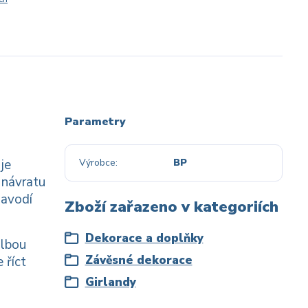
Parametry
je
Výrobce
BP
 návratu
navodí
Zboží zařazeno v kategoriích
Dekorace a doplňky
olbou
Závěsné dekorace
 říct
Girlandy