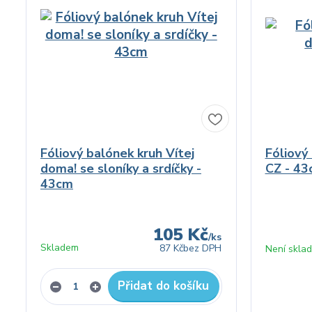
Fóliový balónek kruh Vítej
Fóliový
doma! se sloníky a srdíčky -
CZ - 4
43cm
105 Kč
/
ks
Skladem
87 Kč
bez DPH
Není skla
Přidat do košíku