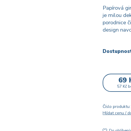
Papírová g
je milou de
porodnice č
design navo
Dostupnos
69 
57 Kč
b
Číslo produktu:
Hlídat cenu / 
Do oblíbený