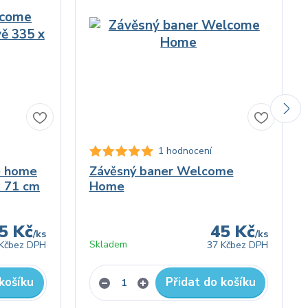
1 hodnocení
e home
Závěsný baner Welcome
x 71 cm
Home
5 Kč
45 Kč
/
ks
/
ks
Skladem
Kč
bez DPH
37 Kč
bez DPH
košíku
Přidat do košíku