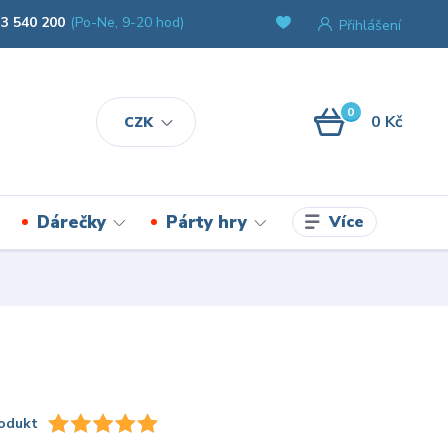
3 540 200
(Po-Ne, 9-20 hod)
Přihlášení
0
0 Kč
CZK
Více
Dárečky
Párty hry
odukt