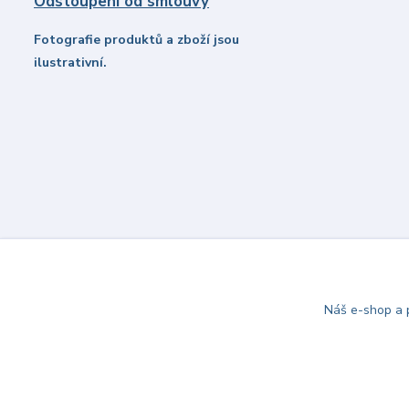
Odstoupení od smlouvy
Fotografie produktů a zboží jsou
ilustrativní.
Náš e-shop a p
© 2021-2026 party-eshop.cz