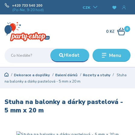
+420 733 540 200
CZK
(Po-Ne, 9-20 hod)
0
0 Kč
Hledat
Menu
Dekorace a doplňky
Balení dárků
Rozety a stuhy
Stuha
na balonky a dárky pastelová - 5 mm x 20 m
Stuha na balonky a dárky pastelová -
5 mm x 20 m