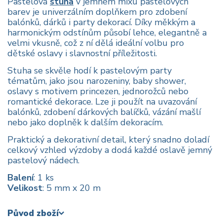
Pastelová
stuha
v jemném mixu pastelových
barev je univerzálním doplňkem pro zdobení
balónků, dárků i party dekorací. Díky měkkým a
harmonickým odstínům působí lehce, elegantně a
velmi vkusně, což z ní dělá ideální volbu pro
dětské oslavy i slavnostní příležitosti.
Stuha se skvěle hodí k pastelovým party
tématům, jako jsou narozeniny, baby shower,
oslavy s motivem princezen, jednorožců nebo
romantické dekorace. Lze ji použít na uvazování
balónků, zdobení dárkových balíčků, vázání mašlí
nebo jako doplněk k dalším dekoracím.
Praktický a dekorativní detail, který snadno doladí
celkový vzhled výzdoby a dodá každé oslavě jemný
pastelový nádech.
Balení
: 1 ks
Velikost
: 5 mm x 20 m
Původ zboží