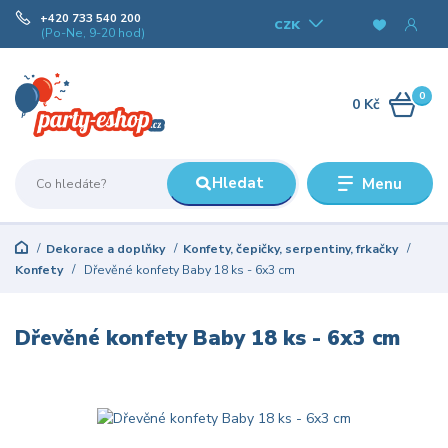
+420 733 540 200
CZK
(Po-Ne, 9-20 hod)
0
0 Kč
Hledat
Menu
Dekorace a doplňky
Konfety, čepičky, serpentiny, frkačky
Konfety
Dřevěné konfety Baby 18 ks - 6x3 cm
Dřevěné konfety Baby 18 ks - 6x3 cm