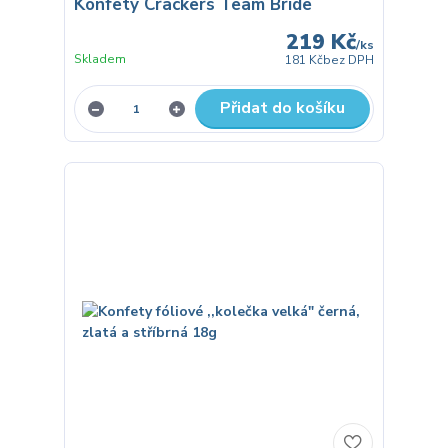
Konfety Crackers Team Bride
219 Kč
/
ks
Skladem
181 Kč
bez DPH
Přidat do košíku