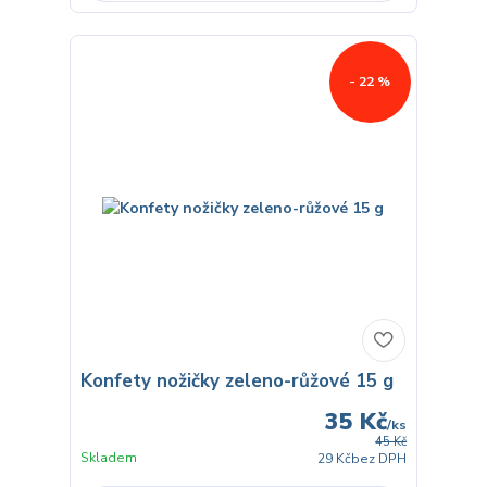
- 22 %
Konfety nožičky zeleno-růžové 15 g
35 Kč
/
ks
45 Kč
Skladem
29 Kč
bez DPH