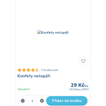
2 hodnocení
Konfety netopýři
29 Kč
/
ks
Skladem
24 Kč
bez DPH
Přidat do košíku