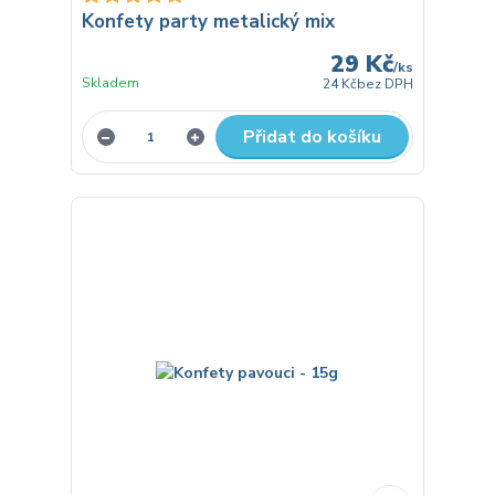
Konfety party metalický mix
29 Kč
/
ks
Skladem
24 Kč
bez DPH
Přidat do košíku