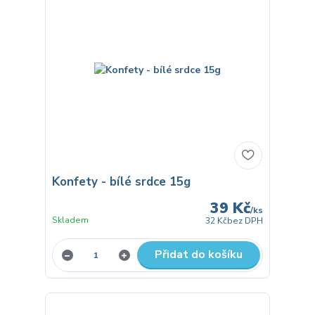
Konfety - bílé srdce 15g
39 Kč
/
ks
Skladem
32 Kč
bez DPH
Přidat do košíku