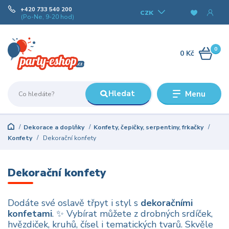
+420 733 540 200
CZK
(Po-Ne, 9-20 hod)
0
0 Kč
Hledat
Menu
Dekorace a doplňky
Konfety, čepičky, serpentiny, frkačky
Konfety
Dekorační konfety
Dekorační konfety
Dodáte své oslavě třpyt i styl s
dekoračními
konfetami
. ✨ Vybírat můžete z drobných srdíček,
hvězdiček, kruhů, čísel i tematických tvarů. Skvěle