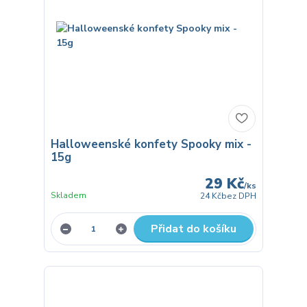
Halloweenské konfety Spooky mix -
15g
29 Kč
/
ks
Skladem
24 Kč
bez DPH
Přidat do košíku