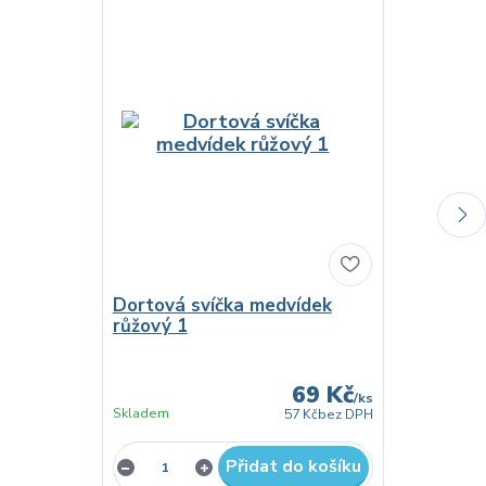
Dortová svíčka medvídek
Papírové t
růžový 1
růžový 17 
69 Kč
/
ks
Skladem
Do 3 dnů
57 Kč
bez DPH
Přidat do košíku