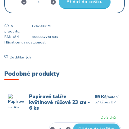
Přidat do košíku
Číslo
1242083FM
produktu:
EAN kód:
8435557741403
Hlídat cenu / dostupnost
Do oblíbených
Podobné produkty
Papírové talíře
69 Kč
/
balení
květinové růžové 23 cm -
57 Kč
bez DPH
6 ks
Do 3 dnů