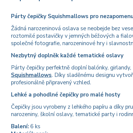
Párty čepičky Squishmallows pro nezapomenu
Žádná narozeninová oslava se neobejde bez ves
roztomilé postavičky v jemných béžových a fialový
společné fotografie, narozeninové hry i slavnostn
Nezbytný doplněk každé tematické oslavy
Párty čepičky perfektně doplní balónky, girlandy, 
Squishmallows
. Díky sladěnému designu vytvoř
profesionálně připravený vzhled.
Lehké a pohodlné čepičky pro malé hosty
Čepičky jsou vyrobeny z lehkého papíru a díky pr
narozeniny, školní oslavy, tematické party i rodin
Balení:
6 ks