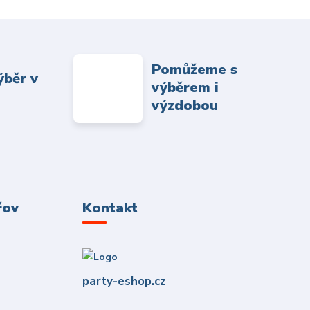
Pomůžeme s
ýběr v
výběrem i
výzdobou
řov
Kontakt
party-eshop.cz