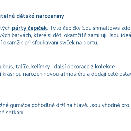
telné dětské narozeniny
elých
párty čepiček
. Tyto čepičky Squishmallows zdo
ch barvách, které si děti okamžitě zamilují. Jsou ideá
í okamžik při sfoukávání svíček na dortu.
ubrus, talíře, kelímky i další dekorace z
kolekce
í krásnou narozeninovou atmosféru a dodají celé osla
užné gumičce pohodlně drží na hlavě. Jsou vhodné pro
né setkání.