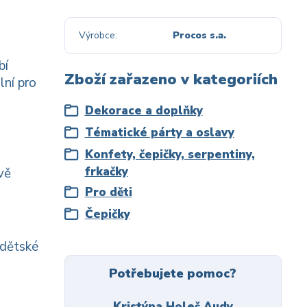
Výrobce
Procos s.a.
bí
Zboží zařazeno v kategoriích
lní pro
Dekorace a doplňky
Tématické párty a oslavy
Konfety, čepičky, serpentiny,
frkačky
vě
Pro děti
Čepičky
 dětské
Potřebujete pomoc?
Kristýna Holeš Audy