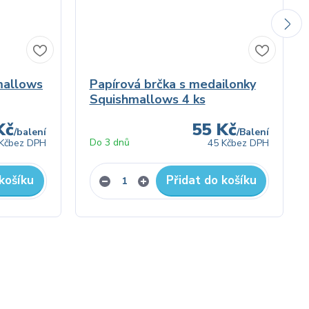
mallows
Papírová brčka s medailonky
Squishmallows 4 ks
Kč
55 Kč
/
balení
/
Balení
Do 3 dnů
Kč
bez DPH
45 Kč
bez DPH
košíku
Přidat do košíku