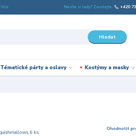
Nevíte si rady? Zavolejte.
+420 73
Více
Hledat
Tématické párty a oslavy
Kostýmy a masky
Ohodnotit pr