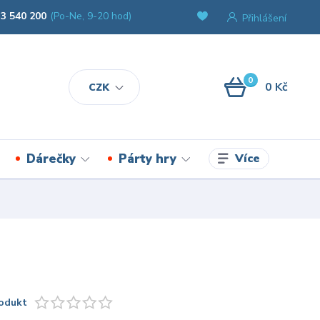
3 540 200
(Po-Ne, 9-20 hod)
Přihlášení
0
0 Kč
CZK
Více
Dárečky
Párty hry
odukt