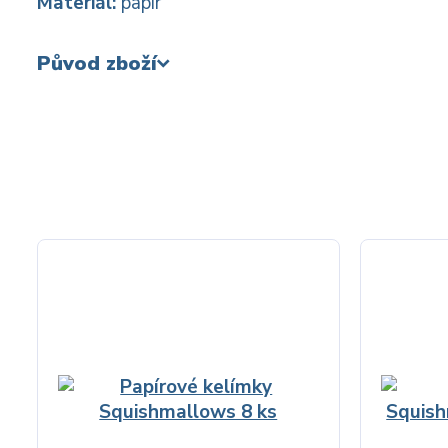
Materiál:
papír
Původ zboží