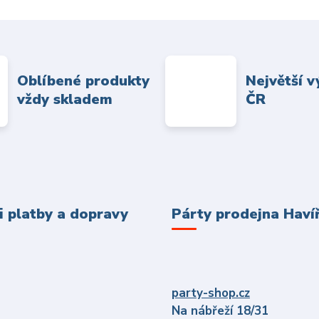
Oblíbené produkty
Největší v
vždy skladem
ČR
 platby a dopravy
Párty prodejna Haví
party-shop.cz
Na nábřeží 18/31