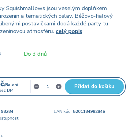
čky Squishmallows jsou veselým doplňkem
rozenin a tematických oslav. Béžovo-fialový
líbenými postavičkami dodá každé party tu
ozeninovou atmosféru.
celý popis
t
Do 3 dnů
Kč
/
Balení
Přidat do košíku
bez DPH
98284
EAN kód:
5201184982846
dostupnost
ch