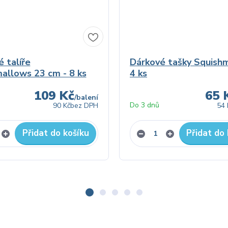
é talíře
Dárkové tašky Squish
allows 23 cm - 8 ks
4 ks
109 Kč
65 
/
balení
Do 3 dnů
90 Kč
bez DPH
54 
Přidat do košíku
Přidat do 