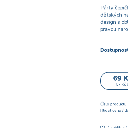
Párty čepi
dětských na
design s ob
pravou nar
Dostupnos
69 
57 Kč
Číslo produktu:
Hlídat cenu / 
Do oblíbený