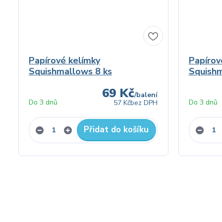
Papírové kelímky
Papírov
Squishmallows 8 ks
Squishm
69 Kč
/
balení
Do 3 dnů
Do 3 dnů
57 Kč
bez DPH
Přidat do košíku