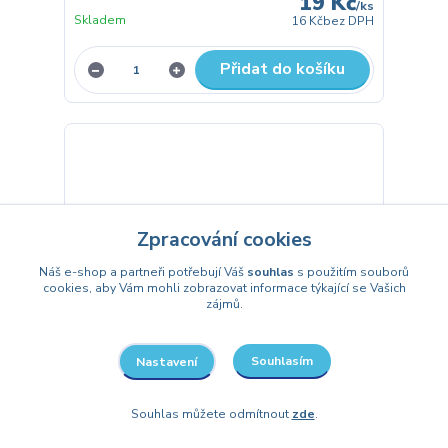
19 Kč
/
ks
Skladem
16 Kč
bez DPH
Přidat do košíku
Zpracování cookies
Náš e-shop a partneři potřebují Váš
souhlas
s použitím souborů
cookies, aby Vám mohli zobrazovat informace týkající se Vašich
zájmů.
Souhlasím
Nastavení
Souhlas můžete odmítnout
zde
.
Foliové písmeno Y zlaté 35 cm