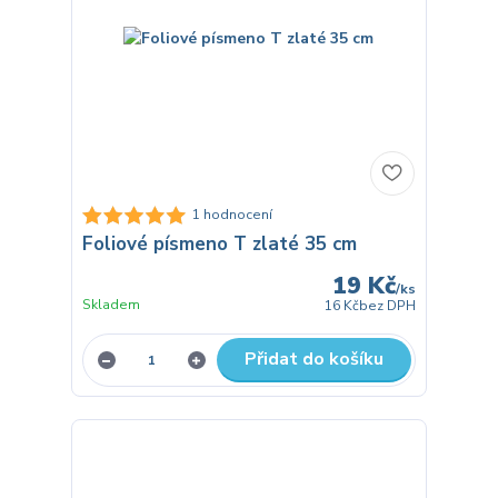
1 hodnocení
Foliové písmeno T zlaté 35 cm
19 Kč
/
ks
Skladem
16 Kč
bez DPH
Přidat do košíku