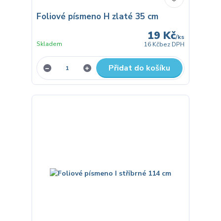
Foliové písmeno H zlaté 35 cm
19 Kč
/
ks
Skladem
16 Kč
bez DPH
Přidat do košíku