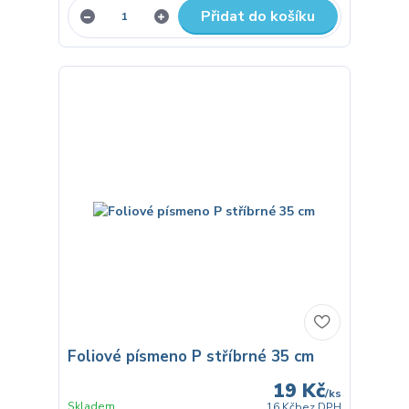
Přidat do košíku
Foliové písmeno P stříbrné 35 cm
19 Kč
/
ks
Skladem
16 Kč
bez DPH