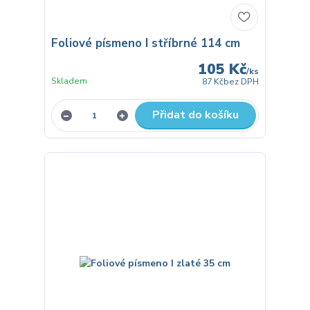
Foliové písmeno I stříbrné 114 cm
105 Kč
/
ks
Skladem
87 Kč
bez DPH
Přidat do košíku