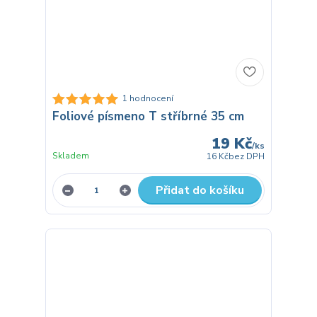
1 hodnocení
Foliové písmeno T stříbrné 35 cm
19 Kč
/
ks
Skladem
16 Kč
bez DPH
Přidat do košíku