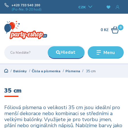
+420 733 540 200
CZK
(Po-Ne, 9-20 hod)
0
0 Kč
Hledat
Menu
Balónky
Čísla a písmenka
Písmena
35 cm
35 cm
Fóliová písmena o velikosti 35 cm jsou ideální pro
menší dekorace nebo kombinaci se středními a
velkými balónky. Využijete je pro tvorbu jmen,
přání nebo originálních nápisů. Nabízíme barvy jako