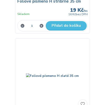
Foliové písmeno H stříbrné 35 cm
19 Kč
/
ks
Skladem
16 Kč
bez DPH
Přidat do košíku