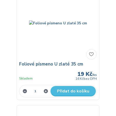
Foliové písmeno U zlaté 35 cm
19 Kč
/
ks
Skladem
16 Kč
bez DPH
Přidat do košíku