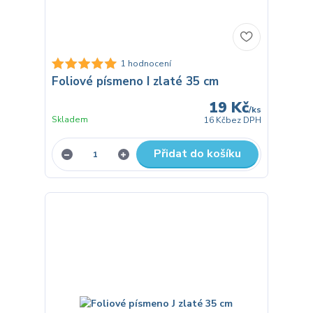
1 hodnocení
Foliové písmeno I zlaté 35 cm
19 Kč
/
ks
Skladem
16 Kč
bez DPH
Přidat do košíku