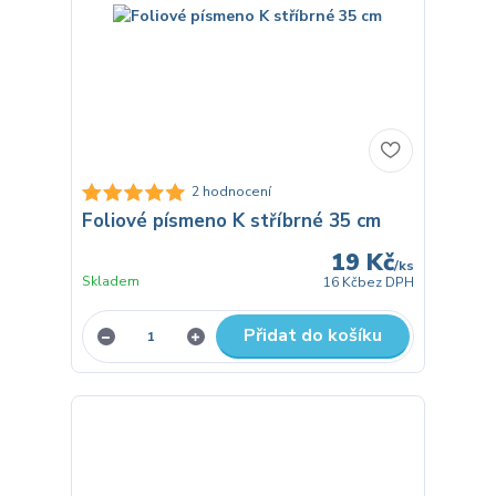
2 hodnocení
Foliové písmeno K stříbrné 35 cm
19 Kč
/
ks
Skladem
16 Kč
bez DPH
Přidat do košíku