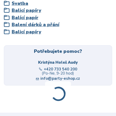
Svatba
Balicí papíry
Balící papír
Balení dárků a přání
Balicí papíry
Potřebujete pomoc?
Kristýna Holeš Audy
+420 733 540 200
(Po-Ne, 9-20 hod)
info@party-eshop.cz