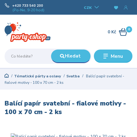
+420 733 540 200
CZK
(Po-Ne, 9-20 hod)
0
0 Kč
Hledat
Menu
Tématické párty a oslavy
Svatba
Balící papír svatební -
fialové motivy - 100 x 70 cm - 2 ks
Balící papír svatební - fialové motivy -
100 x 70 cm - 2 ks