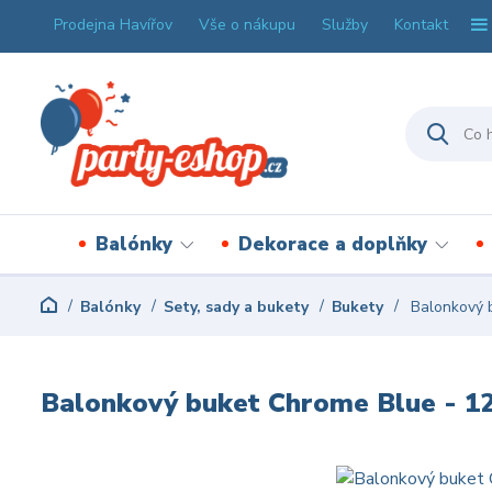
Prodejna Havířov
Vše o nákupu
Služby
Kontakt
Balónky
Dekorace a doplňky
Balónky
Sety, sady a bukety
Bukety
Balonkový b
Balonkový buket Chrome Blue - 12