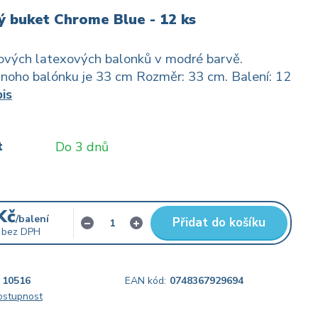
 buket Chrome Blue - 12 ks
ových latexových balonků v modré barvě.
dnoho balónku je 33 cm Rozměr: 33 cm. Balení: 12
is
t
Do 3 dnů
Kč
/
balení
Přidat do košíku
bez DPH
10516
EAN kód:
0748367929694
dostupnost