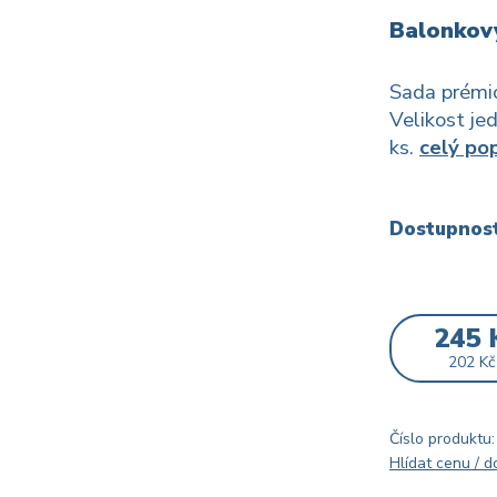
Balonkový
Sada prémi
Velikost je
ks.
celý pop
Dostupnos
245 
202 Kč
Číslo produktu:
Hlídat cenu / 