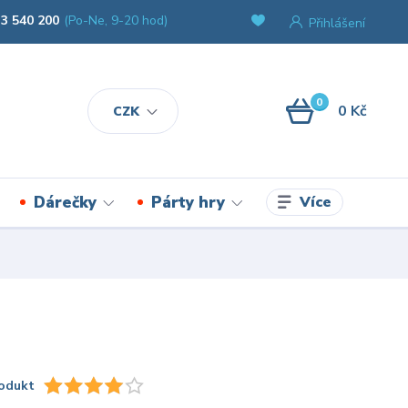
3 540 200
(Po-Ne, 9-20 hod)
Přihlášení
0
0 Kč
CZK
Více
Dárečky
Párty hry
odukt