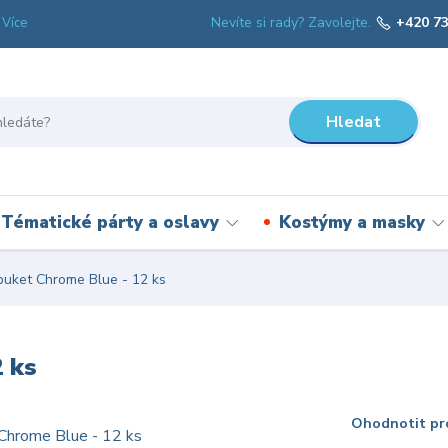
Nevíte si rady? Zavolejte.
+420 73
Více
Hledat
Tématické párty a oslavy
Kostýmy a masky
uket Chrome Blue - 12 ks
 ks
Ohodnotit pr