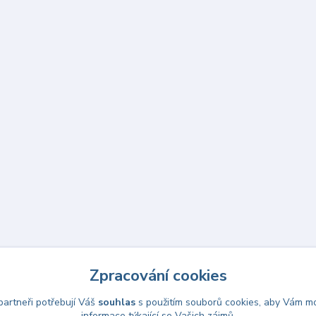
Zpracování cookies
artneři potřebují Váš
souhlas
s použitím souborů cookies, aby Vám mo
informace týkající se Vašich zájmů.