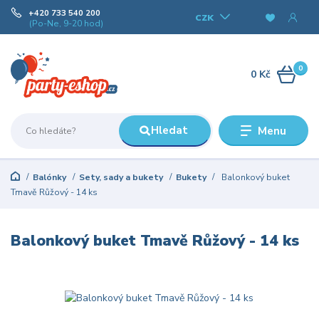
+420 733 540 200
CZK
(Po-Ne, 9-20 hod)
0
0 Kč
Hledat
Menu
Balónky
Sety, sady a bukety
Bukety
Balonkový buket
Tmavě Růžový - 14 ks
Balonkový buket Tmavě Růžový - 14 ks