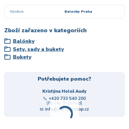
Výrobce
Balonky Praha
Zboží zařazeno v kategoriích
Balónky
Sety, sady a bukety
Bukety
Potřebujete pomoc?
Kristýna Holeš Audy
+420 733 540 200
(Po-Ne, 9-20 hod)
info@party-eshop.cz