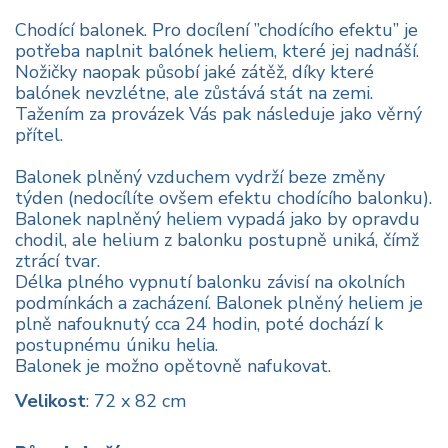
Chodící balonek. Pro docílení ”chodícího efektu” je
potřeba naplnit balónek heliem, které jej nadnáší.
Nožičky naopak působí jaké zátěž, díky které
balónek nevzlétne, ale zůstává stát na zemi.
Tažením za provázek Vás pak následuje jako věrný
přítel.
Balonek plněný vzduchem vydrží beze změny
týden (nedocílíte ovšem efektu chodícího balonku).
Balonek naplněný heliem vypadá jako by opravdu
chodil, ale helium z balonku postupně uniká, čímž
ztrácí tvar.
Délka plného vypnutí balonku závisí na okolních
podmínkách a zacházení. Balonek plněný heliem je
plně nafouknutý cca 24 hodin, poté dochází k
postupnému úniku helia.
Balonek je možno opětovně nafukovat.
Velikost
: 72 x 82 cm