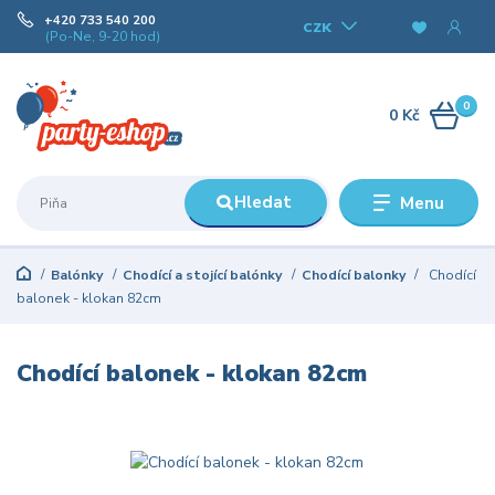
+420 733 540 200
CZK
(Po-Ne, 9-20 hod)
0
0 Kč
Hledat
Menu
Balónky
Chodící a stojící balónky
Chodící balonky
Chodící
balonek - klokan 82cm
Chodící balonek - klokan 82cm