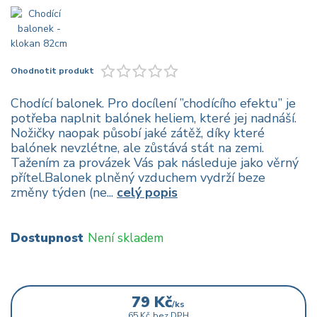
Ohodnotit produkt
Chodící balonek. Pro docílení ”chodícího efektu” je
potřeba naplnit balónek heliem, které jej nadnáší.
Nožičky naopak působí jaké zátěž, díky které
balónek nevzlétne, ale zůstává stát na zemi.
Tažením za provázek Vás pak následuje jako věrný
přítel.Balonek plněný vzduchem vydrží beze
změny týden (ne...
celý popis
Dostupnost
Není skladem
79 Kč
/
ks
65 Kč
bez DPH