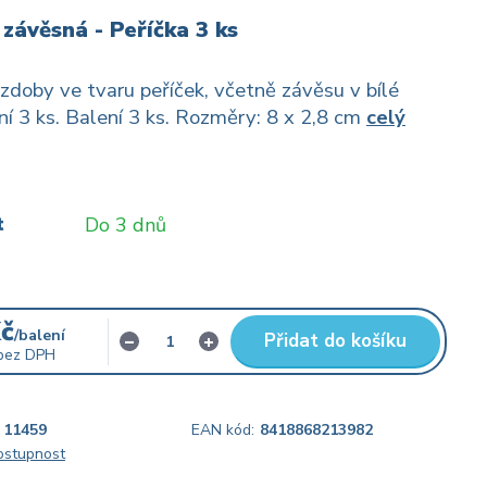
závěsná - Peříčka 3 ks
zdoby ve tvaru peříček, včetně závěsu v bílé
ní 3 ks. Balení 3 ks. Rozměry: 8 x 2,8 cm
celý
t
Do 3 dnů
Kč
/
balení
Přidat do košíku
bez DPH
11459
EAN kód:
8418868213982
dostupnost