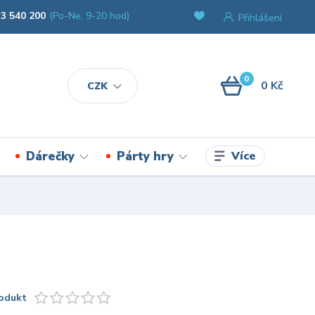
3 540 200
(Po-Ne, 9-20 hod)
Přihlášení
0
0 Kč
CZK
Více
Dárečky
Párty hry
odukt