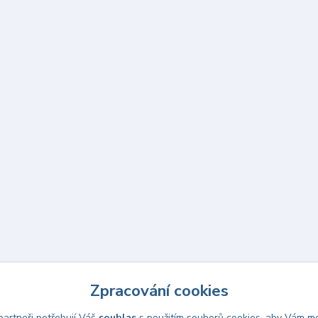
Zpracování cookies
artneři potřebují Váš
souhlas
s použitím souborů cookies, aby Vám mo