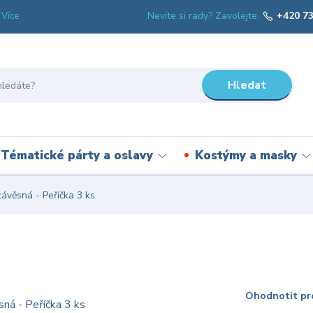
Nevíte si rady? Zavolejte.
+420 73
Více
Hledat
Tématické párty a oslavy
Kostýmy a masky
ávěsná - Peříčka 3 ks
Ohodnotit pr