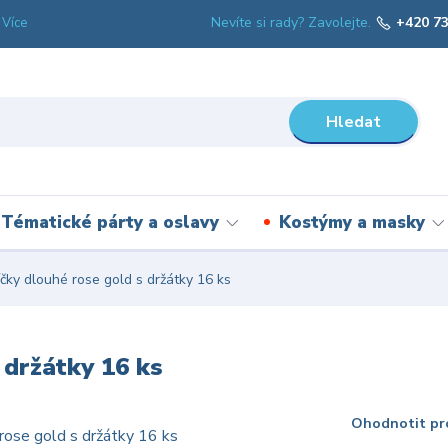
Nevíte si rady? Zavolejte.
+420 73
Více
Hledat
Tématické párty a oslavy
Kostýmy a masky
čky dlouhé rose gold s držátky 16 ks
 držátky 16 ks
Ohodnotit pr