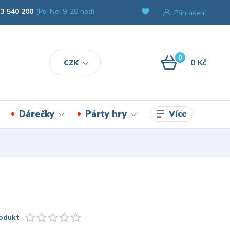
3 540 200
(Po-Ne, 9-20 hod)
Přihlášení
0
0 Kč
CZK
Více
Dárečky
Párty hry
odukt