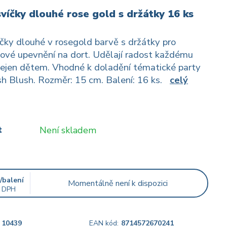
víčky dlouhé rose gold s držátky 16 ks
čky dlouhé v rosegold barvě s držátky pro
ové upevnění na dort. Udělají radost každému
nejen dětem. Vhodné k doladění tématické party
h Blush. Rozměr: 15 cm. Balení: 16 ks.
celý
t
Není skladem
č
/
balení
Momentálně není k dispozici
 DPH
10439
EAN kód:
8714572670241