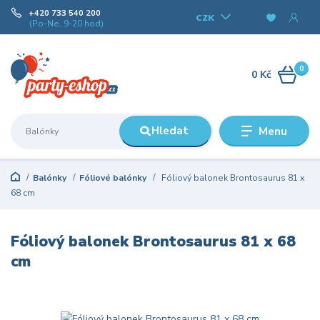
+420 733 540 200
CZK
(Po-Ne, 9-20 hod)
0
0 Kč
Hledat
Menu
Balónky
Fóliové balónky
Fóliový balonek Brontosaurus 81 x
68 cm
Fóliový balonek Brontosaurus 81 x 68
cm