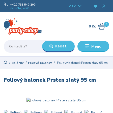
+420 733 540 200
CZK
(Po-Ne, 9-20 hod)
0
0 Kč
Hledat
Menu
Balónky
Fóliové balónky
Foliový balonek Prsten zlatý 95 cm
Foliový balonek Prsten zlatý 95 cm